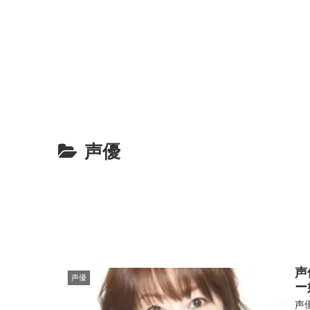
声優
声
声優
ー
声