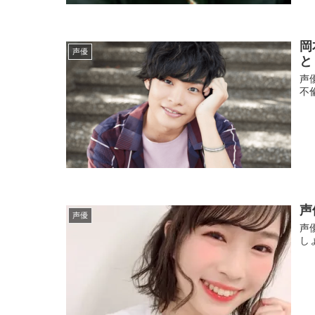
岡
声優
と
声
不
声
声優
声
し