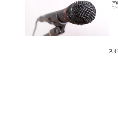
声
ツ
スポ