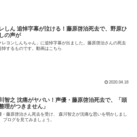
レしん 追悼字幕が泣ける！藤原啓治死去で、野原ひ
しの声が
クレヨンしんちゃん」に追悼字幕が出ました。藤原啓治さんの死去
追悼するものです。動画はこちら
2020.04.18
川智之 沈痛がヤバい！声優・藤原啓治死去で、「頭
整理がつきません」
優・藤原啓治さん死去を受け、 森川智之が沈痛な思いを明かしまし
。 ブログを見てみましょう。