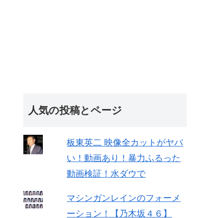
人気の投稿とページ
板東英二 映像全カットがヤバ
い！動画あり！暴力ふるった
動画検証！水ダウで
マシンガンレインのフォーメ
ーション！【乃木坂４６】