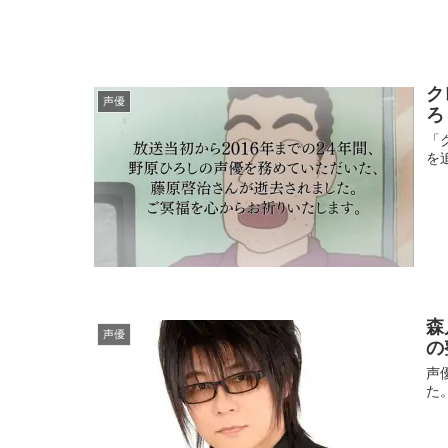
ク
声優
ろ
「
を
森
声優
の
声
た