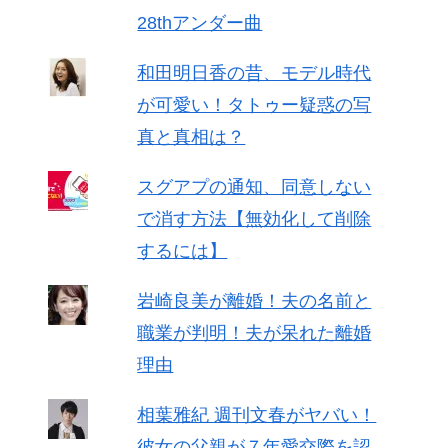
28thアンダー曲
和田明日香の昔、モデル時代
が可愛い！タトゥー疑惑の写
真と真相は？
スグアプの通知、同意しない
で消す方法【無効化して削除
するには】
岩崎良美が離婚！夫の名前と
職業が判明！夫が呆れた離婚
理由
相葉雅紀 週刊文春がヤバい！
彼女の父親が７年愛交際を認