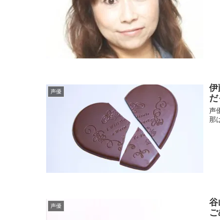
伊
声優
だ
声
那
谷
声優
ご