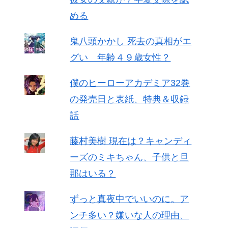
める
鬼八頭かかし 死去の真相がエ
グい 年齢４９歳女性？
僕のヒーローアカデミア32巻
の発売日と表紙、特典＆収録
話
藤村美樹 現在は？キャンディ
ーズのミキちゃん、子供と旦
那はいる？
ずっと真夜中でいいのに。ア
ンチ多い？嫌いな人の理由、