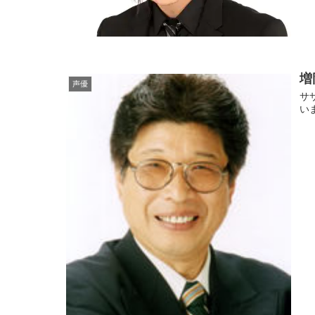
増
声優
サ
い