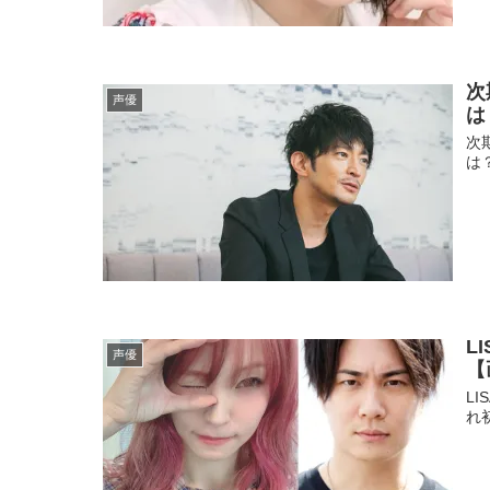
次
声優
は
次
は
L
声優
【
L
れ