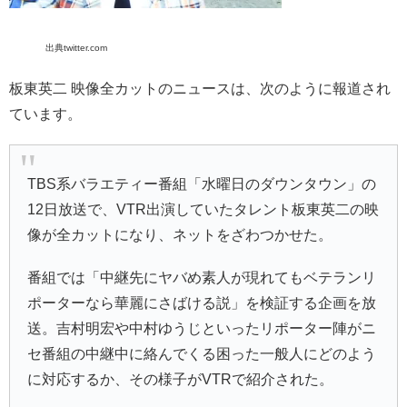
出典twitter.com
板東英二 映像全カットのニュースは、次のように報道され
ています。
TBS系バラエティー番組「
水曜日のダウンタウン
」の
12日放送で、VTR出演していたタレント
板東英二
の映
像が全カットになり、ネットをざわつかせた。
番組では「中継先にヤバめ素人が現れてもベテランリ
ポーターなら華麗にさばける説」を検証する企画を放
送。
吉村明宏
や中村ゆうじといったリポーター陣がニ
セ番組の中継中に絡んでくる困った一般人にどのよう
に対応するか、その様子がVTRで紹介された。