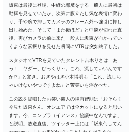
坂東は最後に登場。中継の邪魔をする一般人に最初は
動揺を見せていたが、次第に腹立たし気な表情に変わ
り、手や腕で押してカメラのフレーム外へ強引に押し
出し始めた。そして「また後ほど」と中継が切れた直
後、再びカメラの前に来た一般人に坂東が向かってい
くような素振りを見せた瞬間にVTRは突如終了した。
スタジオでVTRを見ていたタレント
吉木りさ
は「あ
っ！ ヤダー、びっくり～。これ、流していいんです
か!?」と驚き。おぎやはぎ小木博明も「これ、流しち
ゃいけないやつですよね」と苦笑いを浮かべた。
この説を提唱したお笑い芸人の
陣内智則
は「おそらく
今見た坂東さん、オンエアでは全カットになると思い
ます。今、コンプラ（イアンス）協議中なんですよ」
と説明。放送直後、ツイッター上には「坂東何してん
wwwww」「よっぽどヤバいことしたんだろうな