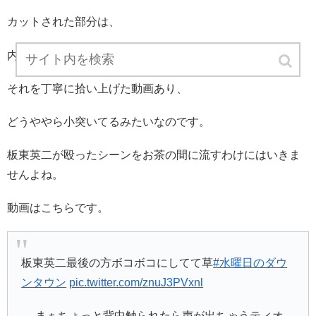
カットされた部分は、
内容がわからないように早送りで放送しましたが、
それを丁寧に拾い上げた動画あり、
どうややら小突いてるみたいなのです。
板東英二が殴ったシーンをお茶の間に流すわけにはいきま
せんよね。
動画はこちらです。
板東英二最後の方ボコボコにしてて草
#水曜日のダウ
ンタウン
pic.twitter.com/znuJ3PVxnl
— まぁちょっと背中触られたら声が出ちゃうティオ