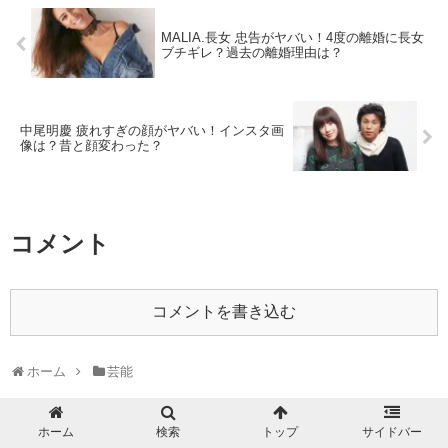
MALIA.長女 忠告がヤバい！4度の離婚に長女
ブチギレ？過去の離婚理由は？
中尾明慶 疲れすぎの顔がヤバい！インスタ画
像は？昔と顔変わった？
コメント
コメントを書き込む
ホーム
芸能
ホーム
検索
トップ
サイドバー