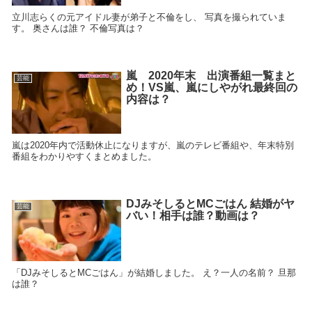
立川志らくの元アイドル妻が弟子と不倫をし、 写真を撮られていま
す。 奥さんは誰？ 不倫写真は？
嵐 2020年末 出演番組一覧まと
芸能
め！VS嵐、嵐にしやがれ最終回の
内容は？
嵐は2020年内で活動休止になりますが、嵐のテレビ番組や、年末特別
番組をわかりやすくまとめました。
DJみそしるとMCごはん 結婚がヤ
芸能
バい！相手は誰？動画は？
「DJみそしるとMCごはん」が結婚しました。 え？一人の名前？ 旦那
は誰？