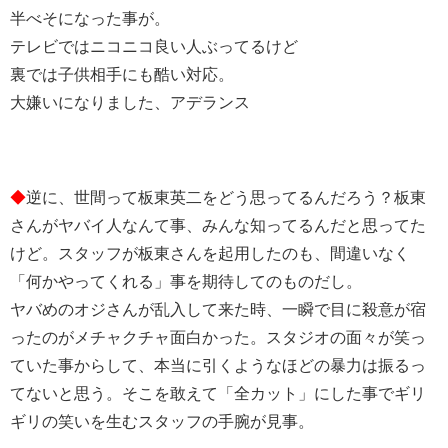
半べそになった事が。
テレビではニコニコ良い人ぶってるけど
裏では子供相手にも酷い対応。
大嫌いになりました、アデランス
◆
逆に、世間って板東英二をどう思ってるんだろう？板東
さんがヤバイ人なんて事、みんな知ってるんだと思ってた
けど。スタッフが板東さんを起用したのも、間違いなく
「何かやってくれる」事を期待してのものだし。
ヤバめのオジさんが乱入して来た時、一瞬で目に殺意が宿
ったのがメチャクチャ面白かった。スタジオの面々が笑っ
ていた事からして、本当に引くようなほどの暴力は振るっ
てないと思う。そこを敢えて「全カット」にした事でギリ
ギリの笑いを生むスタッフの手腕が見事。