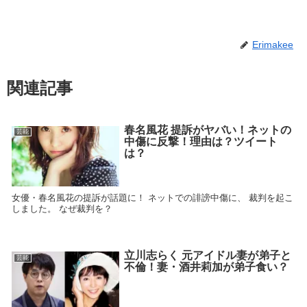
Erimakee
関連記事
春名風花 提訴がヤバい！ネットの
芸能
中傷に反撃！理由は？ツイート
は？
女優・春名風花の提訴が話題に！ ネットでの誹謗中傷に、 裁判を起こ
しました。 なぜ裁判を？
立川志らく 元アイドル妻が弟子と
芸能
不倫！妻・酒井莉加が弟子食い？