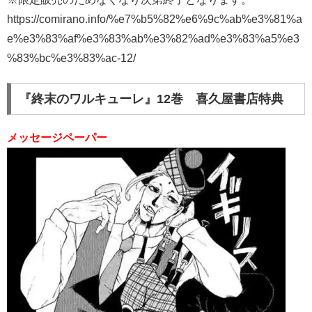
https://comirano.info/%e7%b5%82%e6%9c%ab%e3%81%a
e%e3%83%af%e3%83%ab%e3%82%ad%e3%83%a5%e3
%83%bc%e3%83%ac-12/
『終末のワルキューレ』12巻 喜久屋書店特典
メッセージペーパー