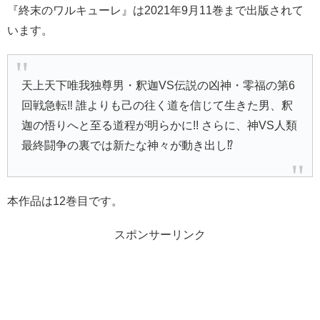
『終末のワルキューレ』は2021年9月11巻まで出版されて
います。
天上天下唯我独尊男・釈迦VS伝説の凶神・零福の第6
回戦急転‼ 誰よりも己の往く道を信じて生きた男、釈
迦の悟りへと至る道程が明らかに!! さらに、神VS人類
最終闘争の裏では新たな神々が動き出し⁉
本作品は12巻目です。
スポンサーリンク