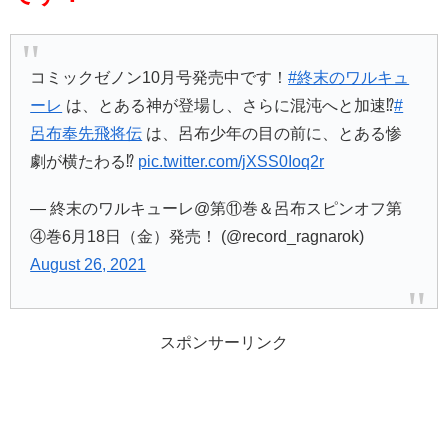
コミックゼノン10月号発売中です！
#終末のワルキュ
ーレ
は、とある神が登場し、さらに混沌へと加速⁉︎
#
呂布奉先飛将伝
は、呂布少年の目の前に、とある惨
劇が横たわる⁉︎
pic.twitter.com/jXSS0Ioq2r
— 終末のワルキューレ@第⑪巻＆呂布スピンオフ第
④巻6月18日（金）発売！ (@record_ragnarok)
August 26, 2021
スポンサーリンク