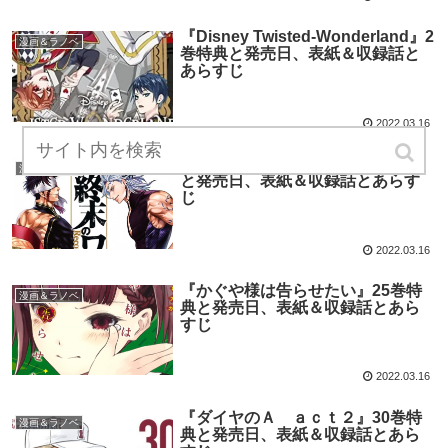
『Disney Twisted-Wonderland』2
漫画＆ラノベ
巻特典と発売日、表紙＆収録話と
あらすじ
2022.03.16
『終末のワルキューレ』14巻特典
漫画＆ラノベ
と発売日、表紙＆収録話とあらす
じ
2022.03.16
『かぐや様は告らせたい』25巻特
漫画＆ラノベ
典と発売日、表紙＆収録話とあら
すじ
2022.03.16
『ダイヤのＡ ａｃｔ２』30巻特
漫画＆ラノベ
典と発売日、表紙＆収録話とあら