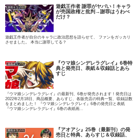
遊戯王作者 謝罪がヤバい！キャラ
漫画＆ラノベ
が売国政権と批判→謝罪はうわべ
だけ？
遊戯王作者が自分のキャラに政治思想を語らせて、 ファンをガッカリ
させました。 本当に謝罪してる？
『ウマ娘シンデレラグレイ』6巻特
漫画＆ラノベ
典と発売日、表紙＆収録話とあら
すじ
『ウマ娘シンデレラグレイ』の最新刊、6巻が発売されます！発売日は
2022年2月18日、商品概要、あらすじ、各販売店の特典一覧、収録話数
をまとめました！ 『ウマ娘シンデレラグレイ』6巻の発売日と表紙
『ウマ娘シンデレラグレイ』6巻の表紙画...
『アオアシ』25巻（最新刊）の発
漫画＆ラノベ
売日と特典、あらすじ＆収録話、