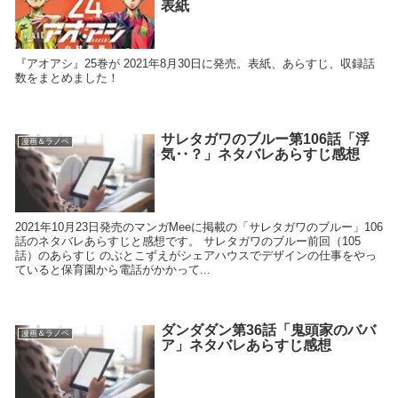
表紙
『アオアシ』25巻が 2021年8月30日に発売。表紙、あらすじ、収録話
数をまとめました！
サレタガワのブルー第106話「浮
漫画＆ラノベ
気‥？」ネタバレあらすじ感想
2021年10月23日発売のマンガMeeに掲載の「サレタガワのブルー」106
話のネタバレあらすじと感想です。 サレタガワのブルー前回（105
話）のあらすじ のぶとこずえがシェアハウスでデザインの仕事をやっ
ていると保育園から電話がかかって...
ダンダダン第36話「鬼頭家のババ
漫画＆ラノベ
ア」ネタバレあらすじ感想