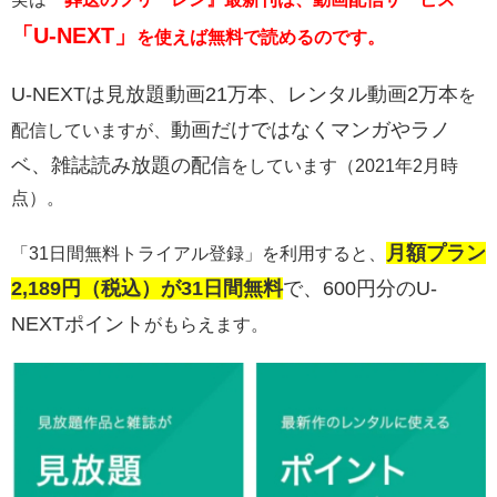
「U-NEXT」
を使えば無料で読めるのです。
U-NEXTは
見放題動画21万本、レンタル動画2万本
を
動画だけではなくマンガやラノ
配信していますが、
ベ、雑誌読み放題の配信
をしています（2021年2月時
点）。
月額プラン
「31日間無料トライアル登録」を利用すると、
2,189円（税込）が31日間無料
で、600円分のU-
NEXTポイント
がもらえます。