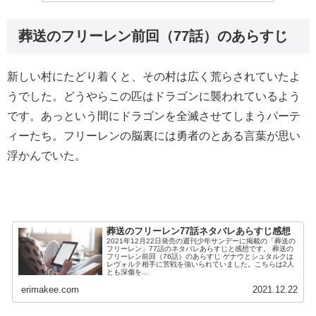
葬送のフリーレン前回（77話）のあらすじ
新しい村にたどり着くと、その村は広く荒らされていたよ
うでした。どうやらこの匹はドラゴンに襲われているよう
です。あっという間にドラゴンを全滅させてしまうパーテ
ィーたち。フリーレンの脳裏には勇者のとある言葉が思い
浮かんでいた。
葬送のフリーレン77話ネタバレあらすじ感想
2021年12月22日発売の週刊少年サンデーに掲載の「葬送の
フリーレン」77話のネタバレあらすじと感想です。 葬送の
フリーレン前回（76話）のあらすじ ゲナウとシュタルクは
レヴォルテ相手に苦戦を強いられていました。こちらは2人
とも深傷を...
erimakee.com
2021.12.22