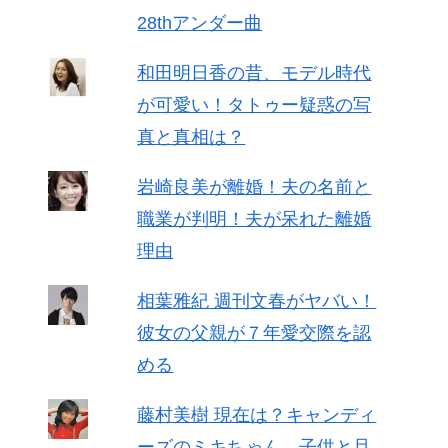
28thアンダー曲
和田明日香の昔、モデル時代
が可愛い！タトゥー疑惑の写
真と真相は？
岩崎良美が離婚！夫の名前と
職業が判明！夫が呆れた離婚
理由
相葉雅紀 週刊文春がヤバい！
彼女の父親が７年愛交際を認
める
藤村美樹 現在は？キャンディ
ーズのミキちゃん、子供と旦