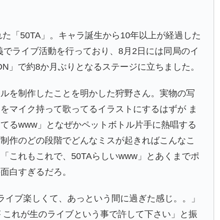
れた「50TA」。キャラ誕生から10年以上が経過した
義でライブ活動を行っており、8月2日には同局のイ
TION」で約8か月ぶりとなるステージに立ちました。
オルを制作したことを明かした狩野さん。実物の写
をマイク持って歌ってるイラストにするはずが ま
てるwww」となぜかペットボトル片手に熱唱する
ズ制作のどの段階でどんなミスが起きればこんなこ
これもこれで、50TAらしいwww」とあくまでポ
の面白すぎるだろ。
ライブ楽しくて、あっという間に過ぎた感じ。。」
 これが生のライブという事で許して下さい」と振