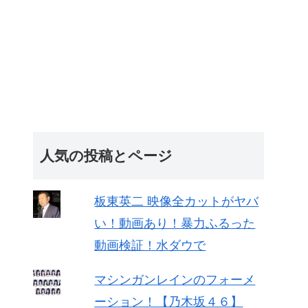
人気の投稿とページ
板東英二 映像全カットがヤバ
い！動画あり！暴力ふるった
動画検証！水ダウで
マシンガンレインのフォーメ
ーション！【乃木坂４６】