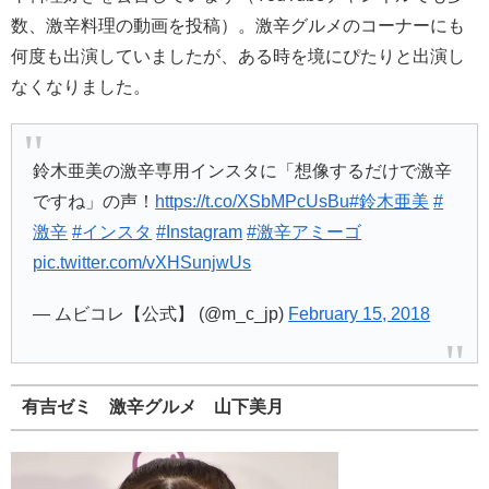
数、激辛料理の動画を投稿）。激辛グルメのコーナーにも
何度も出演していましたが、ある時を境にぴたりと出演し
なくなりました。
鈴木亜美の激辛専用インスタに「想像するだけで激辛
ですね」の声！
https://t.co/XSbMPcUsBu
#鈴木亜美
#
激辛
#インスタ
#Instagram
#激辛アミーゴ
pic.twitter.com/vXHSunjwUs
— ムビコレ【公式】 (@m_c_jp)
February 15, 2018
有吉ゼミ 激辛グルメ 山下美月