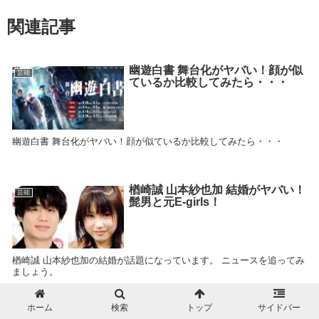
関連記事
幽遊白書 舞台化がヤバい！顔が似
芸能
ているか比較してみたら・・・
幽遊白書 舞台化がヤバい！顔が似ているか比較してみたら・・・
楢崎誠 山本紗也加 結婚がヤバい！
芸能
髭男と元E-girls！
楢崎誠 山本紗也加の結婚が話題になっています。 ニュースを追ってみ
ましょう。
ホーム
検索
トップ
サイドバー