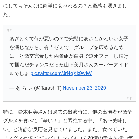
にしてもそんなに簡単に食べれるの？と疑惑も湧きまし
た。
あざとくて何が悪いの？で完璧にあざとかわいい女子
を演じながら、有吉ゼミで「グループを広めるため
に」と激辛完食した両番組が自身で逆オファーし続け
て掴んだチャンスだった山下美月さんスーパーアイド
ルでしょ
pic.twitter.com/JrNqXk9wIW
— あ ら レ (@TarashiT)
November 23, 2020
特に、鈴木亜美さんは過去の出演時に、他の出演者が激辛
グルメを食べて「辛い！」と悶絶する中、「あ〜美味し
い」と冷静な反応を見せていました。また、食べていた
「マグマ石焼ビビンバ」にタバスコの20倍の辛さを持つデ