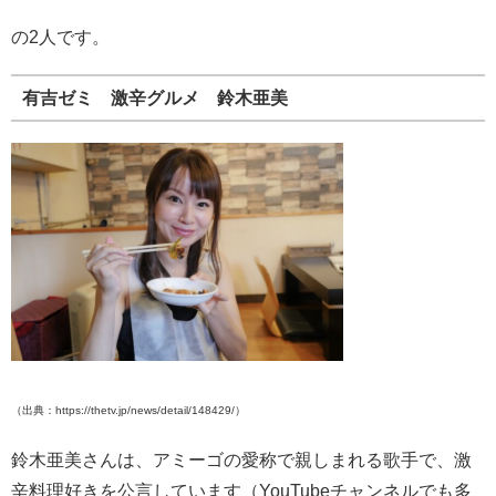
の2人です。
有吉ゼミ 激辛グルメ 鈴木亜美
（出典：https://thetv.jp/news/detail/148429/）
鈴木亜美さんは、アミーゴの愛称で親しまれる歌手で、激
辛料理好きを公言しています（YouTubeチャンネルでも多