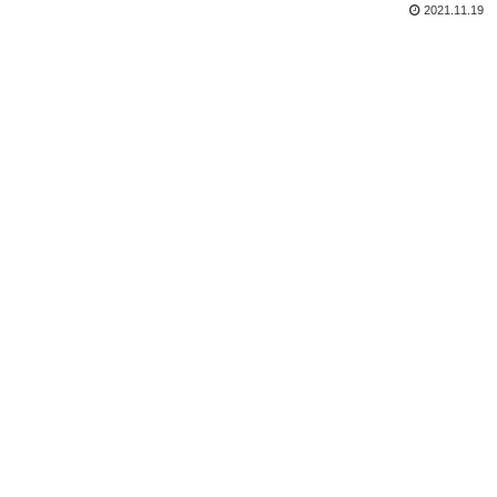
2021.11.19