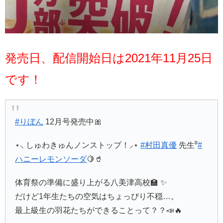
発売日、配信開始日は2021年11月25日
です！
#りぼん
12月号発売中🎀
⋆⸜ しゅわきゅんノンストップ！⸝⋆
#村田真優
先生⁰
#
ハニーレモンソーダ
🍋🥤
体育祭の準備に盛り上がる八美津高校🏫 ✨
だけど1年生たちの空気はちょっぴり不穏…。
最上級生の羽花たちができることって？？📣🔥