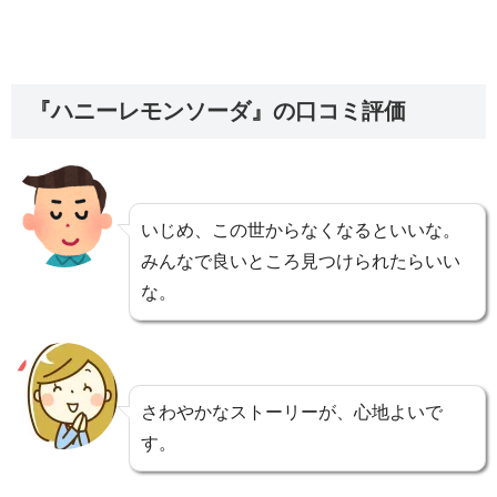
『ハニーレモンソーダ』の口コミ評価
いじめ、この世からなくなるといいな。
みんなで良いところ見つけられたらいい
な。
さわやかなストーリーが、心地よいで
す。