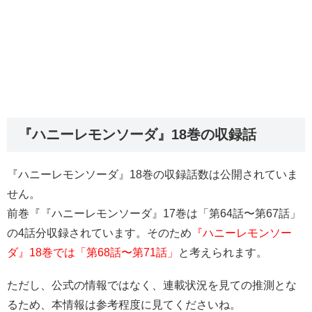
『ハニーレモンソーダ』18巻の収録話
『ハニーレモンソーダ』18巻の収録話数は公開されていま
せん。
前巻『『ハニーレモンソーダ』17巻は「第64話〜第67話」
の4話分収録されています。そのため
『ハニーレモンソー
ダ』18巻では「第68話〜第71話」
と考えられます。
ただし、公式の情報ではなく、連載状況を見ての推測とな
るため、本情報は参考程度に見てくださいね。