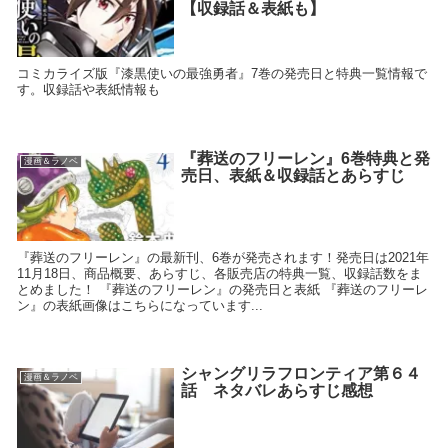
【収録話＆表紙も】
コミカライズ版『漆黒使いの最強勇者』7巻の発売日と特典一覧情報で
す。収録話や表紙情報も
『葬送のフリーレン』6巻特典と発
漫画＆ラノベ
売日、表紙＆収録話とあらすじ
『葬送のフリーレン』の最新刊、6巻が発売されます！発売日は2021年
11月18日、商品概要、あらすじ、各販売店の特典一覧、収録話数をま
とめました！ 『葬送のフリーレン』の発売日と表紙 『葬送のフリーレ
ン』の表紙画像はこちらになっています...
シャングリラフロンティア第６４
漫画＆ラノベ
話 ネタバレあらすじ感想