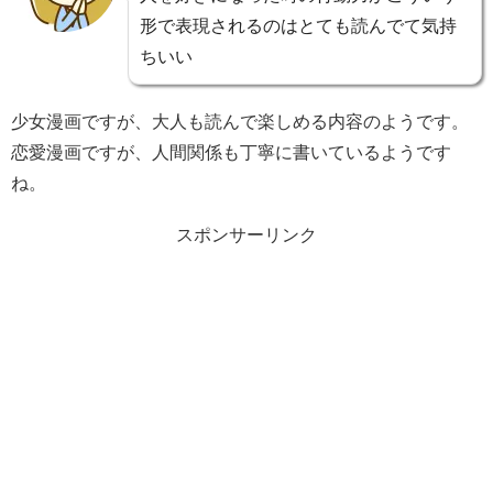
形で表現されるのはとても読んでて気持
ちいい
少女漫画ですが、大人も読んで楽しめる内容のようです。
恋愛漫画ですが、人間関係も丁寧に書いているようです
ね。
スポンサーリンク