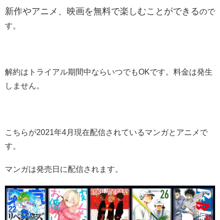
新作やアニメ、映画を無料で楽しむことができる
ので
す。
解約はトライアル期間中ならいつでもOKです。料金は発生
しません。
こちらが2021年4月現在配信されているマンガとアニメで
す。
マンガは発売日に配信されます。