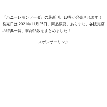
『ハニーレモンソーダ』の最新刊、18巻が発売されます！
発売日は 2021年11月25日、商品概要、あらすじ、各販売店
の特典一覧、収録話数をまとめました！
スポンサーリンク