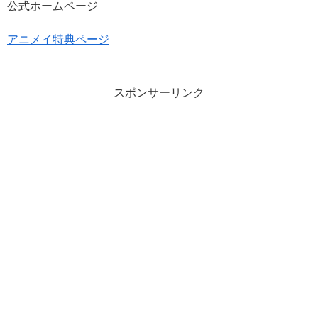
公式ホームページ
アニメイ特典ページ
スポンサーリンク