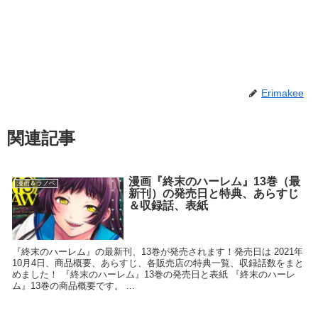
Erimakee
関連記事
漫画『終末のハーレム』13巻（最
漫画＆ラノベ
新刊）の発売日と特典、あらすじ
＆収録話、表紙
『終末のハーレム』の最新刊、13巻が発売されます！発売日は 2021年
10月4日、商品概要、あらすじ、各販売店の特典一覧、収録話数をまと
めました！ 『終末のハーレム』13巻の発売日と表紙 『終末のハーレ
ム』13巻の商品概要です。 ...