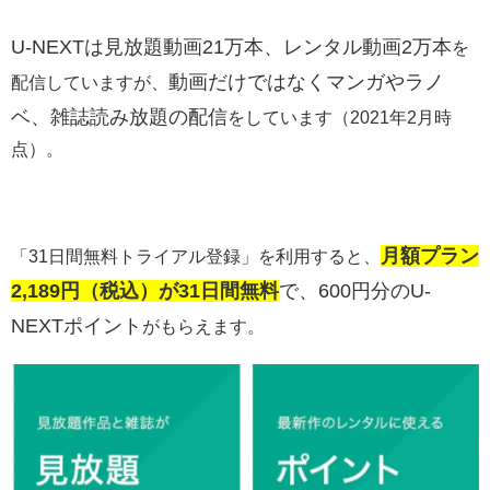
U-NEXTは
見放題動画21万本、レンタル動画2万本
を
動画だけではなくマンガやラノ
配信していますが、
ベ、雑誌読み放題の配信
をしています（2021年2月時
点）。
月額プラン
「31日間無料トライアル登録」を利用すると、
2,189円（税込）が31日間無料
で、600円分のU-
NEXTポイント
がもらえます。