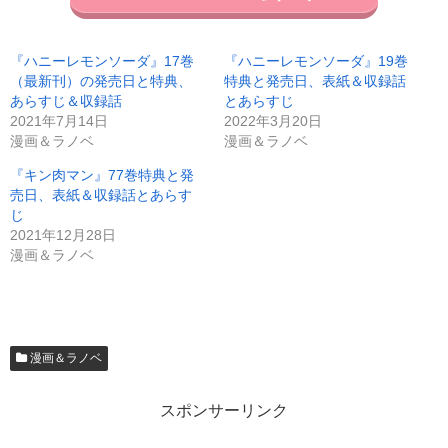
『ハニーレモンソーダ』17巻
『ハニーレモンソーダ』19巻
（最新刊）の発売日と特典、
特典と発売日、表紙＆収録話
あらすじ＆収録話
とあらすじ
2021年7月14日
2022年3月20日
漫画＆ラノベ
漫画＆ラノベ
『キン肉マン』77巻特典と発
売日、表紙＆収録話とあらす
じ
2021年12月28日
漫画＆ラノベ
漫画＆ラノベ
スポンサーリンク