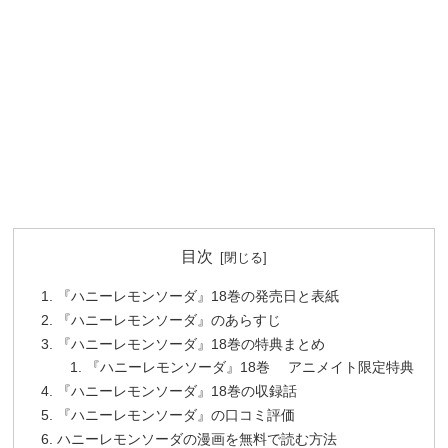
目次
『ハニーレモンソーダ』18巻の発売日と表紙
『ハニーレモンソーダ』のあらすじ
『ハニーレモンソーダ』18巻の特典まとめ
『ハニーレモンソーダ』18巻 アニメイト限定特典
『ハニーレモンソーダ』18巻の収録話
『ハニーレモンソーダ』の口コミ評価
ハニーレモンソーダの漫画を無料で読む方法