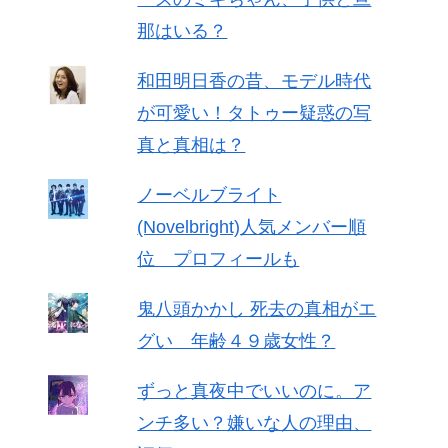
那はいる？
和田明日香の昔、モデル時代
が可愛い！タトゥー疑惑の写
真と真相は？
ノーベルブライト
(Novelbright)人気メンバー順
位 プロフィールも
鬼八頭かかし 死去の真相がエ
グい 年齢４９歳女性？
ずっと真夜中でいいのに。ア
ンチ多い？嫌いな人の理由、