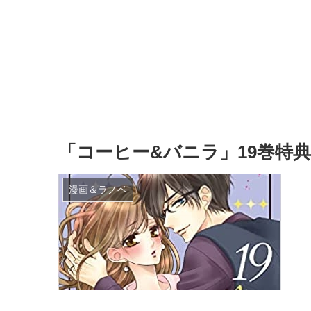
「コーヒー&バニラ」19巻特
漫画＆ラノベ