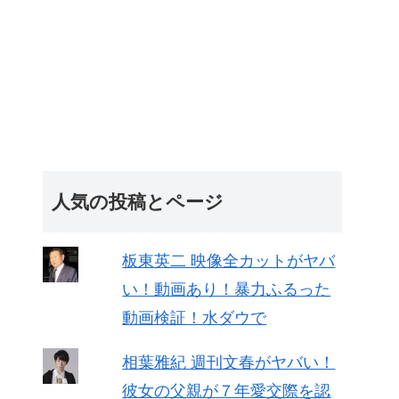
人気の投稿とページ
板東英二 映像全カットがヤバ
い！動画あり！暴力ふるった
動画検証！水ダウで
相葉雅紀 週刊文春がヤバい！
彼女の父親が７年愛交際を認