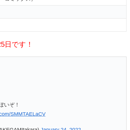
25日です！
ぽいぞ！
er.com/SMMTAELaCV
EGAMItakara)
January 24, 2022