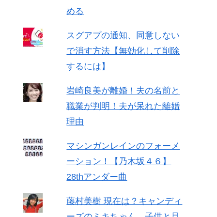
める
スグアプの通知、同意しない
で消す方法【無効化して削除
するには】
岩崎良美が離婚！夫の名前と
職業が判明！夫が呆れた離婚
理由
マシンガンレインのフォーメ
ーション！【乃木坂４６】
28thアンダー曲
藤村美樹 現在は？キャンディ
ーズのミキちゃん、子供と旦