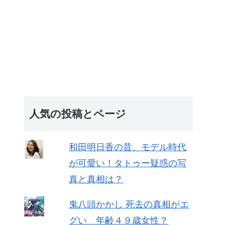
人気の投稿とページ
和田明日香の昔、モデル時代
が可愛い！タトゥー疑惑の写
真と真相は？
鬼八頭かかし 死去の真相がエ
グい 年齢４９歳女性？