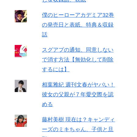
僕のヒーローアカデミア32巻
の発売日と表紙、特典＆収録
話
スグアプの通知、同意しない
で消す方法【無効化して削除
するには】
相葉雅紀 週刊文春がヤバい！
彼女の父親が７年愛交際を認
める
藤村美樹 現在は？キャンディ
ーズのミキちゃん、子供と旦