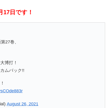
月17日です！
第27巻、
奪大博打！
ムバック!!
ッ！
m/vsCOde883r
al)
August 26, 2021