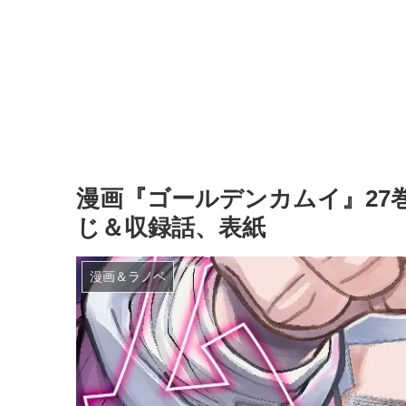
漫画『ゴールデンカムイ』27
じ＆収録話、表紙
漫画＆ラノベ