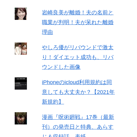
岩崎良美が離婚！夫の名前と
職業が判明！夫が呆れた離婚
理由
やしろ優がリバウンドで激太
り！ダイエット成功も、リバ
ウンドした画像
iPhoneのicloud利用規約は同
意しても大丈夫か？【2021年
新規約】
漫画『呪術廻戦』17巻（最新
刊）の発売日と特典、あらす
じ＆収録話、表紙