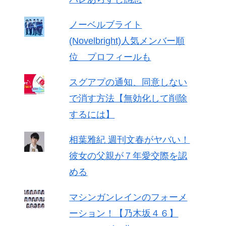
ノーベルブライト
(Novelbright)人気メンバー順
位 プロフィールも
スグアプの通知、同意しない
で消す方法【無効化して削除
するには】
相葉雅紀 週刊文春がヤバい！
彼女の父親が７年愛交際を認
める
マシンガンレインのフォーメ
ーション！【乃木坂４６】