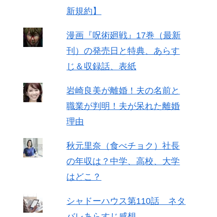
新規約】
漫画『呪術廻戦』17巻（最新
刊）の発売日と特典、あらす
じ＆収録話、表紙
岩崎良美が離婚！夫の名前と
職業が判明！夫が呆れた離婚
理由
秋元里奈（食べチョク）社長
の年収は？中学、高校、大学
はどこ？
シャドーハウス第110話 ネタ
バレあらすじ感想