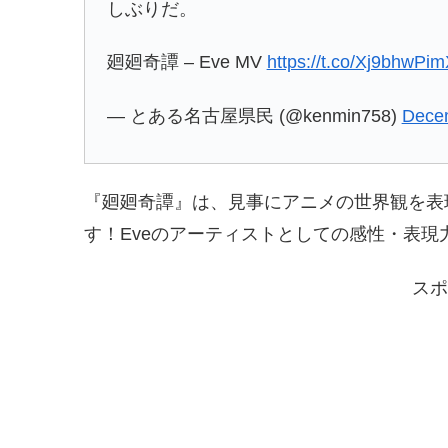
しぶりだ。
廻廻奇譚 – Eve MV
https://t.co/Xj9bhwPi
— とある名古屋県民 (@kenmin758)
Dece
『廻廻奇譚』は、見事にアニメの世界観を表
す！Eveのアーティストとしての感性・表
スポ