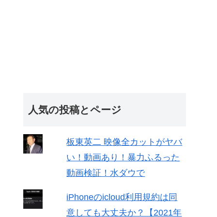
人気の投稿とページ
板東英二 映像全カットがヤバ
い！動画あり！暴力ふるった
動画検証！水ダウで
iPhoneのicloud利用規約は同
意しても大丈夫か？【2021年