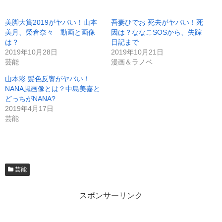
美脚大賞2019がヤバい！山本
吾妻ひでお 死去がヤバい！死
美月、榮倉奈々 動画と画像
因は？ななこSOSから、失踪
は？
日記まで
2019年10月28日
2019年10月21日
芸能
漫画＆ラノベ
山本彩 髪色反響がヤバい！
NANA風画像とは？中島美嘉と
どっちがNANA?
2019年4月17日
芸能
芸能
スポンサーリンク