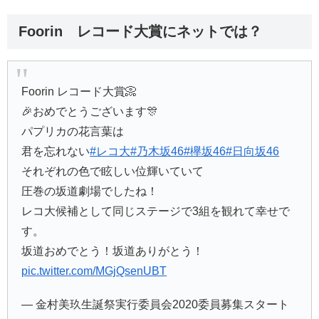
Foorin レコード大賞にネットでは？
Foorin レコード大賞📀
🎉おめでとうございます🎊
パプリカの花言葉は
君を忘れない
#レコ大
#乃木坂46
#欅坂46
#日向坂46
それぞれの色で眩しい位輝いていて
圧巻の坂道劇場でしたね！
レコ大候補として同じステージで3組を観れて幸せで
す。
坂道おめでとう！坂道ありがとう！
pic.twitter.com/MGjQsenUBT
— 金村美玖生誕祭実行委員会2020委員募集スタート