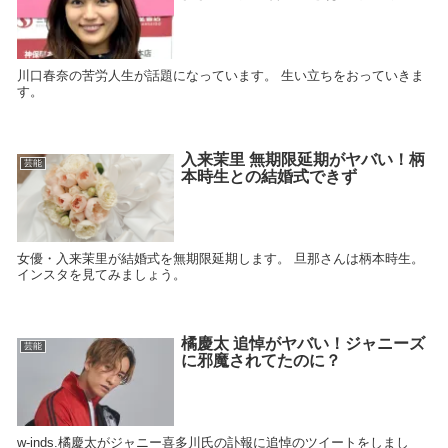
川口春奈の苦労人生が話題になっています。 生い立ちをおっていきま
す。
入来茉里 無期限延期がヤバい！柄
芸能
本時生との結婚式できず
女優・入来茉里が結婚式を無期限延期します。 旦那さんは柄本時生。
インスタを見てみましょう。
橘慶太 追悼がヤバい！ジャニーズ
芸能
に邪魔されてたのに？
w-inds.橘慶太がジャニー喜多川氏の訃報に追悼のツイートをしまし