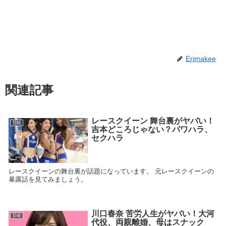
Erimakee
関連記事
レースクイーン 舞台裏がヤバい！
芸能
吉本どころじゃない？パワハラ、
セクハラ
レースクイーンの舞台裏が話題になっています。 元レースクイーンの
暴露話を見てみましょう。
川口春奈 苦労人生がヤバい！大河
芸能
代役、両親離婚、母はスナック