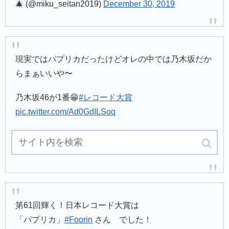
🎄 (@miku_seitan2019)
December 30, 2019
現実ではパプリカだったけどオレの中では乃木坂だか
らまぁいいや〜
乃木坂46が1番😁
#レコード大賞
pic.twitter.com/Ad0GdILSoq
— 🐊かずま 永遠の七瀬推し🍼 (@nanaseganbare46)
December 30, 2019
第61回輝く！日本レコード大賞は
「パプリカ」
#Foorin
さん でした！