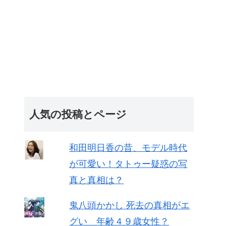
人気の投稿とページ
和田明日香の昔、モデル時代
が可愛い！タトゥー疑惑の写
真と真相は？
鬼八頭かかし 死去の真相がエ
グい 年齢４９歳女性？