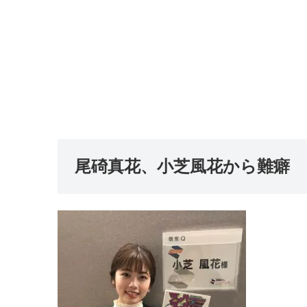
尾碕真花、小芝風花から難癖