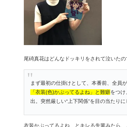
尾碕真花はどんなドッキリをされて泣いたの
まず最初の仕掛けとして、本番前、全員
「衣装(色)かぶってるよね」と難癖
をつけ
出。突然厳しい“上下関係”を目の当たり
衣装かぶってるよね、とキレる先輩みたら、