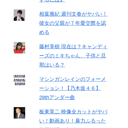
相葉雅紀 週刊文春がヤバい！
彼女の父親が７年愛交際を認
める
藤村美樹 現在は？キャンディ
ーズのミキちゃん、子供と旦
那はいる？
マシンガンレインのフォーメ
ーション！【乃木坂４６】
28thアンダー曲
板東英二 映像全カットがヤバ
い！動画あり！暴力ふるった