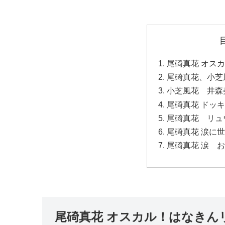
尾碕真花 オス
尾碕真花、小芝
小芝風花 井森
尾碕真花 ドッ
尾碕真花 リュ
尾碕真花 涙に
尾碕真花 涙 
尾碕真花 オスカル！はなきん