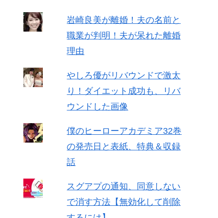
岩崎良美が離婚！夫の名前と
職業が判明！夫が呆れた離婚
理由
やしろ優がリバウンドで激太
り！ダイエット成功も、リバ
ウンドした画像
僕のヒーローアカデミア32巻
の発売日と表紙、特典＆収録
話
スグアプの通知、同意しない
で消す方法【無効化して削除
するには】