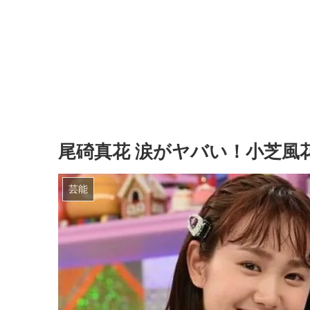
尾碕真花 涙がヤバい！小芝風
芸能