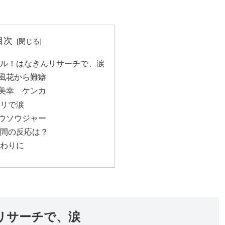
目次
カル！はなきんリサーチで、涙
風花から難癖
美幸 ケンカ
キリで涙
ウソウジャー
世間の反応は？
おわりに
リサーチで、涙