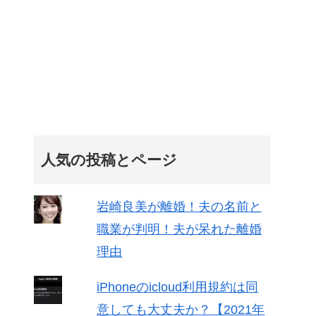
人気の投稿とページ
岩崎良美が離婚！夫の名前と
職業が判明！夫が呆れた離婚
理由
iPhoneのicloud利用規約は同
意しても大丈夫か？【2021年