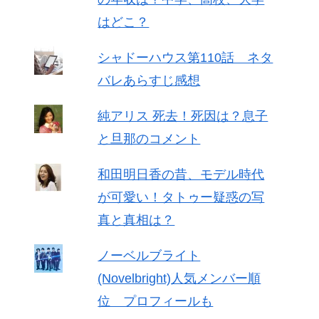
はどこ？
シャドーハウス第110話 ネタ
バレあらすじ感想
純アリス 死去！死因は？息子
と旦那のコメント
和田明日香の昔、モデル時代
が可愛い！タトゥー疑惑の写
真と真相は？
ノーベルブライト
(Novelbright)人気メンバー順
位 プロフィールも