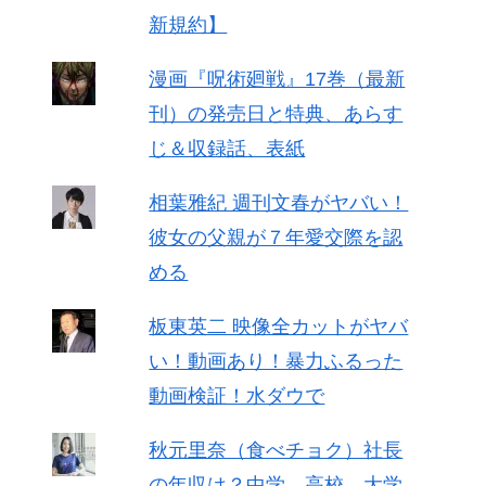
新規約】
漫画『呪術廻戦』17巻（最新
刊）の発売日と特典、あらす
じ＆収録話、表紙
相葉雅紀 週刊文春がヤバい！
彼女の父親が７年愛交際を認
める
板東英二 映像全カットがヤバ
い！動画あり！暴力ふるった
動画検証！水ダウで
秋元里奈（食べチョク）社長
の年収は？中学、高校、大学