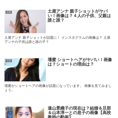
土屋アンナ 親子ショットがヤバ
芸能
い！画像は？４人の子供、父親は
誰と誰？
土屋アンナ 親子ショットが話題に！ インスタグラムの画像は？ 土屋
アンナの子供は誰と誰の子？
壇蜜 ショートヘアがヤバい！画像
芸能
は？ショートの理由は？
壇蜜がショートヘアの画像が話題になっています。 画像を見てみまし
ょう。
遠山景織子の現在は？結婚＆旦那
芸能
＆山本淳一との息子の画像【高校
教師の動画】