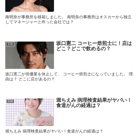
南明奈が事務所を移籍しました。 南明奈の事務所はオスカーから独立
してマネージャーと作った会社では？
坂口憲二 コーヒー焙煎士に！店は
芸能
どこ？どこで飲めるの？
坂口憲二が俳優業を休止して、 コーヒー焙煎士になっていました。 理
由は？ どこに店があるの？
堀ちえみ 病理検査結果がヤバい！
芸能
食道がんの経過は？
堀ちえみ 病理検査結果がヤバい！食道がんの経過は？