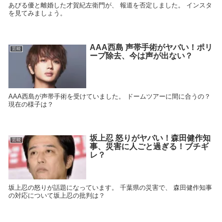
あびる優と離婚した才賀紀左衛門が、 報道を否定しました。 インスタ
を見てみましょう。
AAA西島 声帯手術がヤバい！ポリ
芸能
ープ除去、今は声が出ない？
AAA西島が声帯手術を受けていました。 ドームツアーに間に合うの？
現在の様子は？
坂上忍 怒りがヤバい！森田健作知
芸能
事、災害に人ごと過ぎる！ブチギ
レ？
坂上忍の怒りが話題になっています。 千葉県の災害で、 森田健作知事
の対応について坂上忍の批判は？