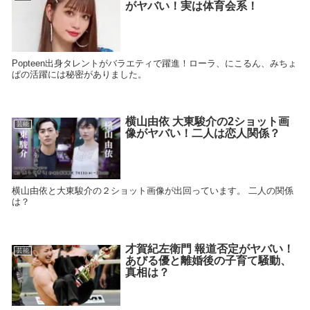
がヤバい！実は体育会系！
Popteen出身タレントがバラエティで躍進！ローラ、にこるん、みちょ
ぱの活躍には秘密がありました。
横山由依 大東駿介の2ショット画
芸能
像がヤバい！二人は恋人関係？
横山由依と大東駿介の２ショット画像が出回っています。 二人の関係
は？
才賀紀左衛門 報道否定がヤバい！
芸能
あびる優と離婚後の子育て騒動、
真相は？