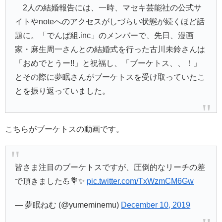
2人の結婚報告には、一時、マセキ芸能社の公式サ
イトやnoteへのアクセスがしづらい状態が続くほど話
題に。「でんぱ組.inc」のメンバーで、先日、漫画
家・麻生周一さんとの結婚式を行った古川未鈴さんは
「おめでとうー!!」と祝福し、「ブーケトス、、！」
とその際に夢眠さんがブーケトスを受け取っていたこ
とを振り返っていました。
こちらがブーケトスの動画です。
皆さま注目のブーケトスですが、圧倒的なリーチの差
で頂きました💪💐✨
pic.twitter.com/TxWzmCM6Gw
— 夢眠ねむ (@yumeminemu)
December 10, 2019