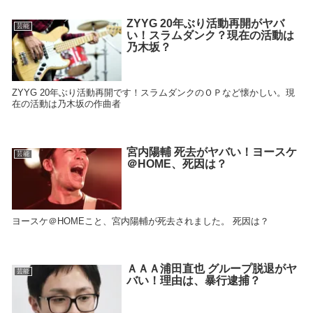
ZYYG 20年ぶり活動再開がヤバ
芸能
い！スラムダンク？現在の活動は
乃木坂？
ZYYG 20年ぶり活動再開です！スラムダンクのＯＰなど懐かしい。現
在の活動は乃木坂の作曲者
宮内陽輔 死去がヤバい！ヨースケ
芸能
＠HOME、死因は？
ヨースケ＠HOMEこと、宮内陽輔が死去されました。 死因は？
ＡＡＡ浦田直也 グループ脱退がヤ
芸能
バい！理由は、暴行逮捕？