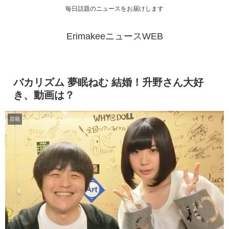
毎日話題のニュースをお届けします
ErimakeeニュースWEB
バカリズム 夢眠ねむ 結婚！升野さん大好
き、動画は？
芸能