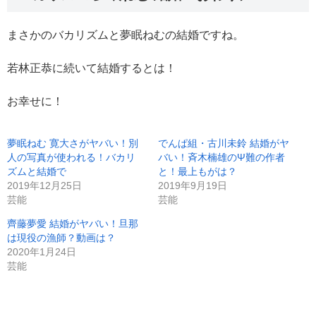
まさかのバカリズムと夢眠ねむの結婚ですね。
若林正恭に続いて結婚するとは！
お幸せに！
夢眠ねむ 寛大さがヤバい！別
でんぱ組・古川未鈴 結婚がヤ
人の写真が使われる！バカリ
バい！斉木楠雄のΨ難の作者
ズムと結婚で
と！最上もがは？
2019年12月25日
2019年9月19日
芸能
芸能
齊藤夢愛 結婚がヤバい！旦那
は現役の漁師？動画は？
2020年1月24日
芸能