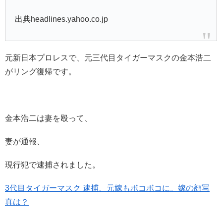
出典headlines.yahoo.co.jp
元新日本プロレスで、元三代目タイガーマスクの金本浩二
がリング復帰です。
金本浩二は妻を殴って、
妻が通報、
現行犯で逮捕されました。
3代目タイガーマスク 逮捕、元嫁もボコボコに。嫁の顔写
真は？