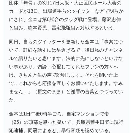
団体「
無骨
」の3月17日大阪・大正区民ホール大会の
カードが13日、出場選手らのツイッターなどで明らか
にされ、金本は第6試合のタッグ戦に登場。藤沢忠伸
と組み、吹本賢児、
冨宅飛駈
組と対戦するという。
同日、自らのツイッターを更新した金本は「事案につ
いて。詳細を話すには早過ぎるで、後日私のチャンネ
ルで語りたいと思います。法的に先にしないといけな
い事があり、勿論、心配してくれたファンの方々へ
は、きちんと生の声で説明します。それを聞いた上
で、これからも応援を宜しくお願いいたします。すみ
ません…」（原文のまま）と謝罪の言葉とつづってい
た。
金本は1日午後0時半ごろ、自宅マンションで妻
（25）の頭部を殴った疑いで、兵庫県警生田署に現行
犯逮捕。同署によると、暴行容疑を認めている。