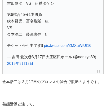
吉田憂次 VS 伊禮タケシ
第6試合45分1本勝負
吹本賢児、冨宅飛駈 組
VS
金本浩二、藤澤忠伸 組
チケット受付中です‼️
pic.twitter.com/ZMXaWtUI16
— 吉田 憂次@3月17日大正区民ホール (@narutyo39)
2019年3月12日
金本浩二は３月17日のプロレスの試合で復帰のようです。
芸能活動と違って、