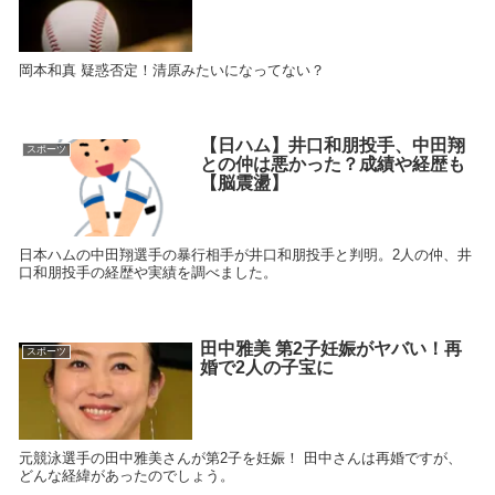
岡本和真 疑惑否定！清原みたいになってない？
【日ハム】井口和朋投手、中田翔
スポーツ
との仲は悪かった？成績や経歴も
【脳震盪】
日本ハムの中田翔選手の暴行相手が井口和朋投手と判明。2人の仲、井
口和朋投手の経歴や実績を調べました。
田中雅美 第2子妊娠がヤバい！再
スポーツ
婚で2人の子宝に
元競泳選手の田中雅美さんが第2子を妊娠！ 田中さんは再婚ですが、
どんな経緯があったのでしょう。