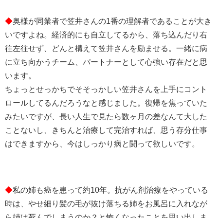
◆
奥様が同業者で笠井さんの1番の理解者であることが大き
いですよね。経済的にも自立してるから、落ち込んだり右
往左往せず、どんと構えて笠井さんを励ませる。一緒に病
に立ち向かうチーム、パートナーとして心強い存在だと思
います。
ちょっとせっかちでそそっかしい笠井さんを上手にコント
ロールしてるんだろうなと感じました。復帰を焦っていた
みたいですが、長い人生で見たら数ヶ月の差なんて大した
ことないし、きちんと治療して完治すれば、思う存分仕事
はできますから、今はしっかり病と闘って欲しいです。
◆
私の姉も癌を患って約10年。抗がん剤治療をやっている
時は、やせ細り髪の毛が抜け落ちる姉をお風呂に入れなが
ら姉は死んでしまうのか？と怖くなったことを思い出しま