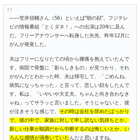
――笠井信輔さん（56）といえば“朝の顔”。フジテレ
ビの情報番組「とくダネ！」への出演は20年に及ん
だ。フリーアナウンサーへ転身した矢先、昨年12月に
がんが発覚した。
夫はフリーになりたての頃から腰痛を抱えていたんで
す。病院で骨盤に「影らしきもの」が見つかり、それ
ががんだとわかった時、夫は帰宅して、「ごめんね。
病気になっちゃった」と言って、悲しい顔をしたんで
す。私は、「いやいや大丈夫。ちゃんと向き合わなき
ゃね」ってサラッと言いました。そうじゃないと、彼
が泣きそうな感じで。
その時は会社を辞めたばっかり
で、彼の中で、家族に対して申し訳ない気持ちとか、
新しい仕事が順調だから中断するのは悔しいとか、い
ろんな感情が渦巻いていた
んだと思いますね。