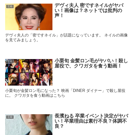
デヴィ夫人 密ですネイルがヤバ
芸能
い！画像は？ネットでは批判の
声！
デヴィ夫人の「密ですネイル」が話題になっています。 ネイルの画像
を見てみましょう。
小栗旬 金髪ロン毛がヤバい！殺し
芸能
屋役で、クワガタを食う動画！
小栗旬が金髪ロン毛になった？ 映画「DINER ダイナー」で殺し屋役
に。 クワガタを食う動画はこちら
長濱ねる 卒業イベント決定がヤバ
芸能
い！卒業理由は素行不良？体調不
良？