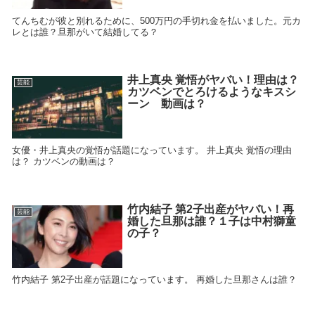
てんちむが彼と別れるために、500万円の手切れ金を払いました。元カ
レとは誰？旦那がいて結婚してる？
井上真央 覚悟がヤバい！理由は？
芸能
カツベンでとろけるようなキスシ
ーン 動画は？
女優・井上真央の覚悟が話題になっています。 井上真央 覚悟の理由
は？ カツベンの動画は？
竹内結子 第2子出産がヤバい！再
芸能
婚した旦那は誰？１子は中村獅童
の子？
竹内結子 第2子出産が話題になっています。 再婚した旦那さんは誰？