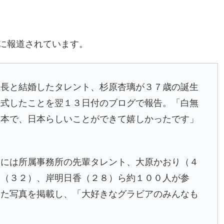
に報道されています。
長と結婚したタレント、
杉原杏璃
が３７歳の誕生
挙式したことを翌１３日付のブログで報告。「白無
日本で、日本らしいことができて嬉しかったです」
ーには所属事務所の先輩タレント、
大原かおり
（４
イ
（３２）、
岸明日香
（２８）ら約１００人が参
った写真を掲載し、「大好きなグラビアのみんなも