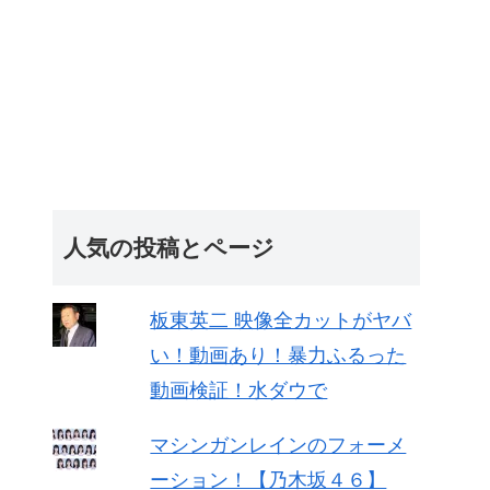
人気の投稿とページ
板東英二 映像全カットがヤバ
い！動画あり！暴力ふるった
動画検証！水ダウで
マシンガンレインのフォーメ
ーション！【乃木坂４６】