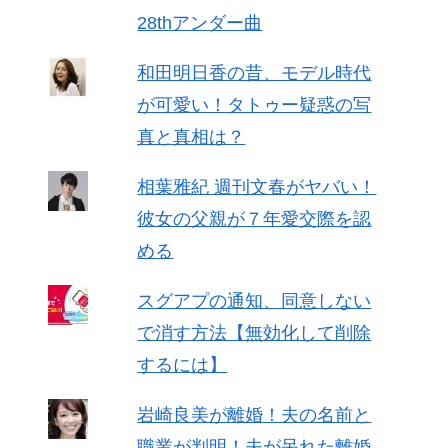
28thアンダー曲
和田明日香の昔、モデル時代
が可愛い！タトゥー疑惑の写
真と真相は？
相葉雅紀 週刊文春がヤバい！
彼女の父親が７年愛交際を認
める
スグアプの通知、同意しない
で消す方法【無効化して削除
するには】
岩崎良美が離婚！夫の名前と
職業が判明！夫が呆れた離婚