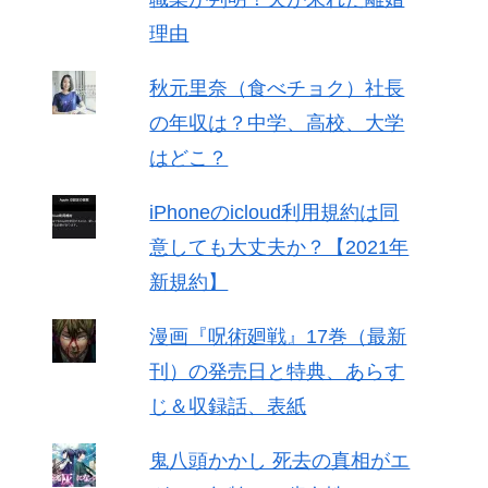
理由
秋元里奈（食べチョク）社長
の年収は？中学、高校、大学
はどこ？
iPhoneのicloud利用規約は同
意しても大丈夫か？【2021年
新規約】
漫画『呪術廻戦』17巻（最新
刊）の発売日と特典、あらす
じ＆収録話、表紙
鬼八頭かかし 死去の真相がエ