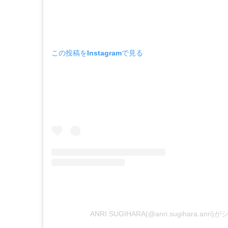
この投稿をInstagramで見る
ANRI SUGIHARA(@anri.sugihara.an