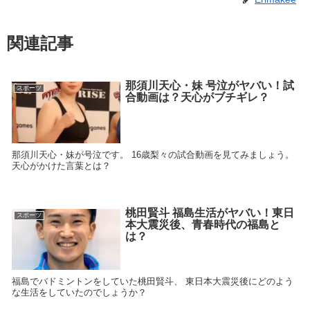
関連記事
那須川天心・妹 号泣がヤバい！試
スポーツ
合動画は？天心がブチギレ？
那須川天心・妹が号泣です。 16歳梨々の試合動画を見てみましょう。
天心がかけた言葉とは？
桃田賢斗 福島生活がヤバい！東日
スポーツ
本大震災後、青春時代の福島と
は？
福島でバドミントンをしていた桃田賢斗、 東日本大震災後にどのよう
な生活をしていたのでしょうか？