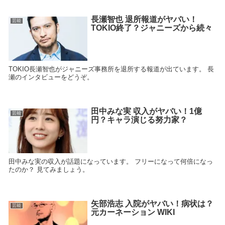
長瀬智也 退所報道がヤバい！
芸能
TOKIO終了？ジャニーズから続々
TOKIO長瀬智也がジャニーズ事務所を退所する報道が出ています。 長
瀬のインタビューをどうぞ。
田中みな実 収入がヤバい！1億
芸能
円？キャラ演じる努力家？
田中みな実の収入が話題になっています。 フリーになって何倍になっ
たのか？ 見てみましょう。
矢部浩志 入院がヤバい！病状は？
芸能
元カーネーション WIKI