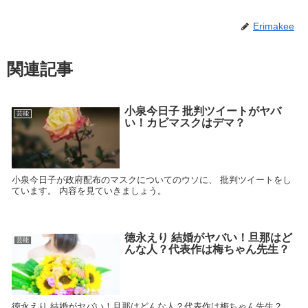
Erimakee
関連記事
小泉今日子 批判ツイートがヤバ
芸能
い！カビマスクはデマ？
小泉今日子が政府配布のマスクについてのウソに、 批判ツイートをし
ています。 内容を見ていきましょう。
徳永えり 結婚がヤバい！旦那はど
芸能
んな人？代表作は梅ちゃん先生？
徳永えり 結婚がヤバい！旦那はどんな人？代表作は梅ちゃん先生？