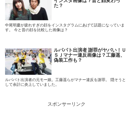
インスタ画像は？昔と顔変わっ
た？
中尾明慶が疲れすぎの顔をインスタグラムにあげて話題になっていま
す。 今と昔の顔を比較した画像は？
ルパパト出演者 謝罪がヤバい！Ｕ
芸能
ＳＪマナー違反画像は？工藤遥、
偽装工作も？
ルパパト出演者の元モー娘。工藤遥らがマナー違反を謝罪。 隠そうと
して余計に炎上していました。
スポンサーリンク