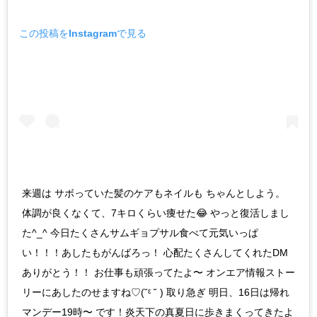
この投稿をInstagramで見る
来週は サボっていた髪のケアもネイルも ちゃんとしよう。
体調が良くなくて、7キロくらい痩せた😂 やっと復活しまし
た^_^ 今日たくさんサムギョプサル食べて元気いっぱ
い！！！あしたもがんばろっ！ 心配たくさんしてくれたDM
ありがとう！！ お仕事も頑張ってたよ〜 オンエア情報ストー
リーにあしたのせますね♡(˘ᵋ ˘ ) 取り急ぎ 明日、16日は帰れ
マンデー19時〜 です！炎天下の真夏日に歩きまくってきたよ