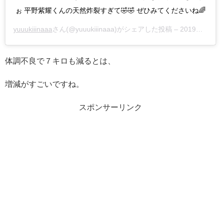
ぉ 平野紫耀くんの天然炸裂すぎて🤣🤣 ぜひみてくださいね🌈
yuuukiiinaaa
さん(@yuuukiiinaaa)がシェアした投稿 –
2019年 9月月15日午前8時03分PDT
体調不良で７キロも減るとは、
増減がすごいですね。
スポンサーリンク