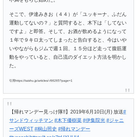
そこで、伊達みきお（４４）が「ユッキーナ、ふだん
運動してないの？」と質問すると、木下は「してない
ですよ」と即答。そして、お酒が飲めるようになって
１年で９キロ太ってしまったと告白すると、今はいや
いやながらもジムで週１回、１５分ほど走って腹筋運
動をやっていると、自己流のダイエット方法を明かし
た。
引用https://taishu.jp/articles/-/66265?page=1
【帰れマンデー見っけ隊!!】2019年6月10日(月) 放送
#
サンドウィッチマン
#木下優樹菜
#伊集院光
#ジャニ
ーズWEST
#桐山照史
#帰れマンデー