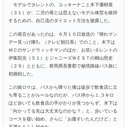
モデルでタレントの、ユッキーナこと木下優樹菜
（３１）が、二児の母とは思えないモデル体型を維持
するための、自己流のダイエット方法を披露した。
この発言があったのは、６月１０日放送の『帰れマン
デー見っけ隊!!』（テレビ朝日系）でのこと。木下は
ＭＣのサンドウィッチマンのほか、お笑いタレントの
伊集院光（５１）とジャニーズＷＥＳＴの桐山照史
（２９）とともに、群馬県吾妻郡で秘境路線バス旅に
初挑戦した。
この旅ロケは、バスから降りた後は徒歩で飲食店に立
ち寄ることがルールなのだが、バス停から１.３キロ
ほど歩いても飲食店の手がかりが見つからず、木下は
「向かってる先は大丈夫なのかな？」と、歩いている
コースを疑い始め、さらに「お腹すいたんだけど」と
不満をもらし始めた。