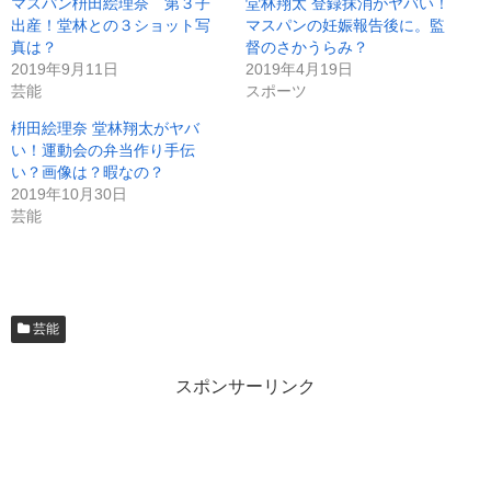
マスパン枡田絵理奈 第３子
堂林翔太 登録抹消がヤバい！
出産！堂林との３ショット写
マスパンの妊娠報告後に。監
真は？
督のさかうらみ？
2019年9月11日
2019年4月19日
芸能
スポーツ
枡田絵理奈 堂林翔太がヤバ
い！運動会の弁当作り手伝
い？画像は？暇なの？
2019年10月30日
芸能
芸能
スポンサーリンク