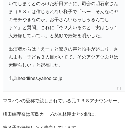
いてしまうとのろけた枡田アナに、司会の
明石家さん
ま
（６３）は信じられない様子で「へー、そんなにヤ
キモチやきなのか。お子さんいらっしゃるんでし
ょ？」と質問。これに「今２人いるのと、実はもう１
人妊娠していて…」と笑顔で妊娠を明かした。
出演者からは「えー」と驚きの声と拍手が起こり、さ
んまも「子ども３人目がいてて、そのアツアツぶりは
素晴らしい」と祝福した。
出典headlines.yahoo.co.jp
マスパンの愛称で親しまれている元ＴＢＳアナウンサー、
枡田絵理奈は広島カープの
堂林翔太との間に、
第３子を妊娠したと告白しています。