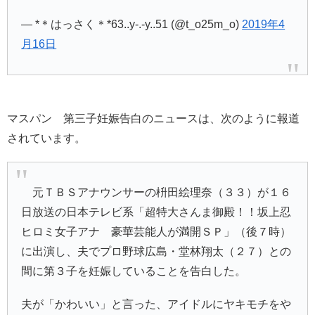
— *＊はっさく＊*63..y-.-y..51 (@t_o25m_o)
2019年4
月16日
マスパン 第三子妊娠告白のニュースは、次のように報道
されています。
元
ＴＢＳ
アナウンサーの
枡田絵理奈
（３３）が１６
日放送の日本テレビ系「
超特大さんま御殿！！坂上忍
ヒロミ女子アナ 豪華芸能人が満開ＳＰ
」（後７時）
に出演し、夫でプロ野球広島・
堂林翔太
（２７）との
間に第３子を妊娠していることを告白した。
夫が「かわいい」と言った、アイドルにヤキモチをや