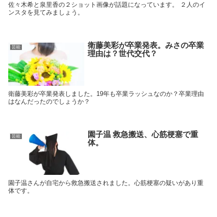
佐々木希と泉里香の２ショット画像が話題になっています。 ２人のイ
ンスタを見てみましょう。
衛藤美彩が卒業発表。みさの卒業
芸能
理由は？世代交代？
衛藤美彩が卒業発表しました。19年も卒業ラッシュなのか？卒業理由
はなんだったのでしょうか？
園子温 救急搬送、心筋梗塞で重
芸能
体。
園子温さんが自宅から救急搬送されました。心筋梗塞の疑いがあり重
体です。