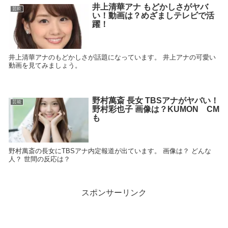
井上清華アナ もどかしさがヤバ
芸能
い！動画は？めざましテレビで活
躍！
井上清華アナのもどかしさが話題になっています。 井上アナの可愛い
動画を見てみましょう。
野村萬斎 長女 TBSアナがヤバい！
芸能
野村彩也子 画像は？KUMON CM
も
野村萬斎の長女にTBSアナ内定報道が出ています。 画像は？ どんな
人？ 世間の反応は？
スポンサーリンク