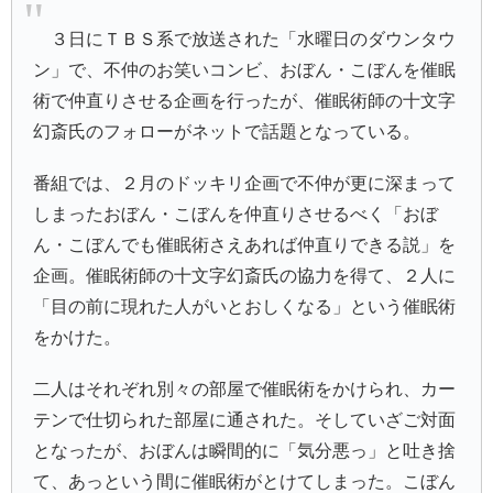
３日にＴＢＳ系で放送された「水曜日のダウンタウ
ン」で、不仲のお笑いコンビ、おぼん・こぼんを催眠
術で仲直りさせる企画を行ったが、催眠術師の十文字
幻斎氏のフォローがネットで話題となっている。
番組では、２月のドッキリ企画で不仲が更に深まって
しまったおぼん・こぼんを仲直りさせるべく「おぼ
ん・こぼんでも催眠術さえあれば仲直りできる説」を
企画。催眠術師の十文字幻斎氏の協力を得て、２人に
「目の前に現れた人がいとおしくなる」という催眠術
をかけた。
二人はそれぞれ別々の部屋で催眠術をかけられ、カー
テンで仕切られた部屋に通された。そしていざご対面
となったが、おぼんは瞬間的に「気分悪っ」と吐き捨
て、あっという間に催眠術がとけてしまった。こぼん