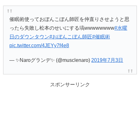
催眠術使っておぼんこぼん師匠を仲直りさせようと思
ったら失敗し松本のせいにする塙wwwwwwww
#水曜
日のダウンタウン
#おぼんこぼん師匠
#催眠術
pic.twitter.com/4JEYy7f4e8
— ✨Naroグランデ✨ (@musclenaro)
2019年7月3日
スポンサーリンク