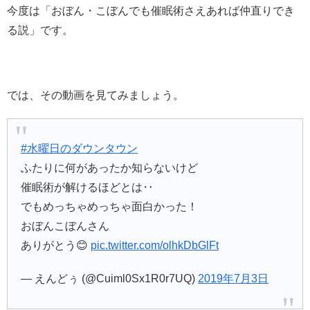
今度は「おぼん・こぼんでも催眠術さえあれば仲直りでき
る説」です。
では、その動画を見てみましょう。
#水曜日のダウンタウン
ふたりに何があったか知らないけど
催眠術が解けるほどとは‥
でもめっちゃめっちゃ面白かった！
おぼんこぼんさん
ありがとう😊
pic.twitter.com/olhkDbGlFt
— えんどぅ (@Cuiml0Sx1R0r7UQ)
2019年7月3日