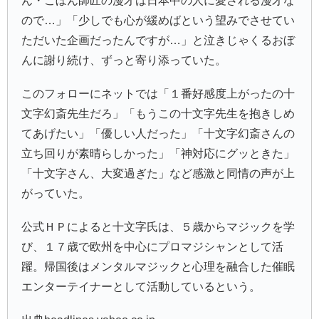
ん・こぼん師匠の漫才は日本中の人に愛される漫才な
ので…」「少しでも心が緩めばという望みでさせてい
ただいた企画だったんですが…」と泣きじゃくるおぼ
んに謝り続け、ずっと寄り添っていた。
このフォローにネットでは「１番好感度上がったの十
文字幻斎先生だろ」「もうこの十文字先生を抱きしめ
てあげたい」「優しい人だった」「十文字幻斎さんの
立ち回りが素晴らしかった」「神対応にグッときた」
「十文字さん、大変過ぎた」など感激と同情の声が上
がっていた。
公式ＨＰによると十文字氏は、５歳からマジックを学
び、１７歳で欧州を中心にプロマジシャンとして活
躍。帰国後はメンタルマジックと心理を融合した催眠
エンターテイナーとして活動しているという。