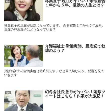
林葉直子 現在がヤバい！余命宣告
社会
１年から５年、激動の人生とは？
林葉直子の現在が話題になっています。 余命宣告１年から５年経ち、
現在の林葉直子はどうなっている？
介護福祉士 労働実態、最底辺で奴
社会
隷のよう？
介護福祉士の労働実態は最底辺です。なぜ最底辺なのか、問題を見て
いきます
幻冬舎社長 謝罪がヤバい！削除ツ
社会
イートはこちら！作家が大激怒！