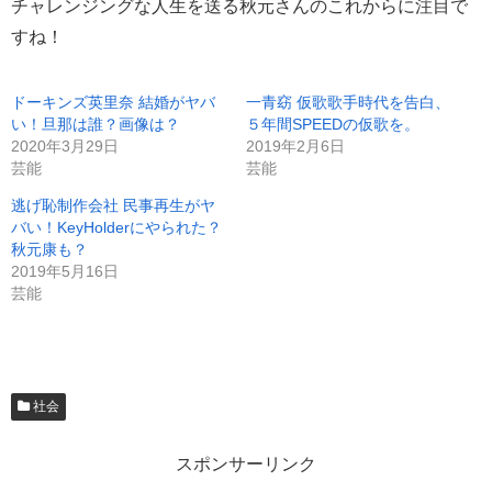
チャレンジングな人生を送る秋元さんのこれからに注目で
すね！
ドーキンズ英里奈 結婚がヤバ
一青窈 仮歌歌手時代を告白、
い！旦那は誰？画像は？
５年間SPEEDの仮歌を。
2020年3月29日
2019年2月6日
芸能
芸能
逃げ恥制作会社 民事再生がヤ
バい！KeyHolderにやられた？
秋元康も？
2019年5月16日
芸能
社会
スポンサーリンク