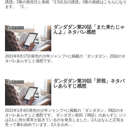
誘惑』3巻の発売日と表紙 『2.5次元の誘惑』3巻の表紙はこちらになり
ます。 『2....
ダンダダン第20話「また来たじゃ
漫画＆ラノベ
んよ」ネタバレ感想
2021年8月17日発売の少年ジャンプ+に掲載の「ダンダダン」20話のネ
タバレあらすじと感想です。
ダンダダン第39話「邪視」ネタバ
漫画＆ラノベ
レあらすじ感想
2021年1月4日発売の少年ジャンプ+に掲載の「ダンダダン」39話のネ
タバレあらすじと感想です。 ダンダダン前回（38話）のあらすじ ジジ
は2人に何か異常が起きているのを発見しました。2人はなんと正気を
失って暴れ始めています。2人を止め...