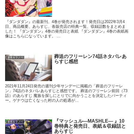
『ダンダダン』の最新刊、4巻が発売されます！発売日は2022年3月4
日、商品概要、あらすじ、各販売店の特典一覧、収録話数をまとめま
した！ 『ダンダダン』4巻の発売日と表紙 『ダンダダン』4巻の表紙画
像はこちらになっています。 ...
葬送のフリーレン74話ネタバレあ
漫画＆ラノベ
らすじ感想
2021年11月24日発売の週刊少年サンデーに掲載の「葬送のフリーレ
ン」74話のネタバレあらすじと感想です。 葬送のフリーレン前回（73
話）のあらすじ 魔族を探しにとりでに向かうことを決定したパーティ
ー。ゲナウは亡くなった村の人の処遇が...
『マッシュル―MASHLE― 』10
漫画＆ラノベ
巻特典と発売日、表紙＆収録話と
あらすじ