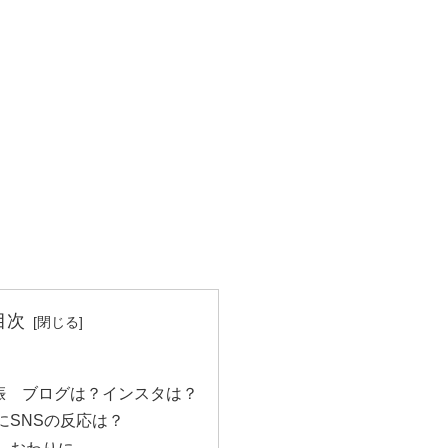
目次
娠 ブログは？インスタは？
にSNSの反応は？
 おわりに