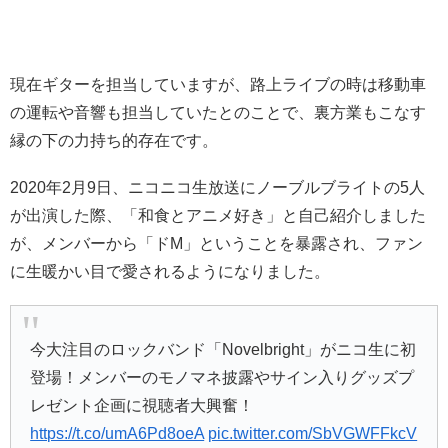
現在ギターを担当していますが、路上ライブの時は移動車
の運転や音響も担当していたとのことで、裏方業もこなす
縁の下の力持ち的存在です。
2020年2月9日、ニコニコ生放送にノーブルブライトの5人
が出演した際、「和食とアニメ好き」と自己紹介しました
が、メンバーから「ドМ」ということを暴露され、ファン
に生暖かい目で愛されるようになりました。
今大注目のロックバンド「Novelbright」がニコ生に初
登場！メンバーのモノマネ披露やサイン入りグッズプ
レゼント企画に視聴者大興奮！
https://t.co/umA6Pd8oeA
pic.twitter.com/SbVGWFFkcV