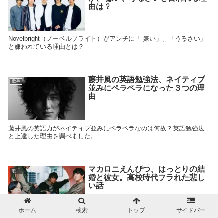
由は？
Novelbright（ノーベルブライト）がアンチに「 嫌い」、「うるさい」
と嫌われている理由とは？
藤井風の英語勉強法、ネイティブ
歌手
並みにペラペラになった３つの理
由
藤井風の英語力がネイティブ並みにペラペラなのは何故？英語勉強法
と上達した理由を調べました。
マカロニえんぴつ、はっとりの結
歌手
婚と彼女。高校時代フラれた悲し
い話
ホーム
検索
トップ
サイドバー
マカロニえんぴつ、はっとりの彼女と結婚情報を調査すると、高校時