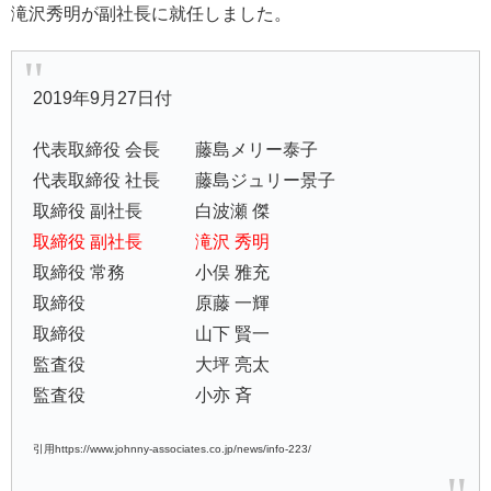
滝沢秀明が副社長に就任しました。
2019年9月27日付
代表取締役 会長 藤島メリー泰子
代表取締役 社長 藤島ジュリー景子
取締役 副社長 白波瀬 傑
取締役 副社長 滝沢 秀明
取締役 常務 小俣 雅充
取締役 原藤 一輝
取締役 山下 賢一
監査役 大坪 亮太
監査役 小亦 斉
引用https://www.johnny-associates.co.jp/news/info-223/