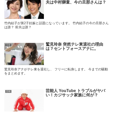
夫は中村獅童、今の旦那さんは？
竹内結子が第2子妊娠と話題になっています。 竹内結子の今の旦那さん
は誰？ 前夫は誰？
鷲見玲奈 突然テレ東退社の理由
芸能
は？セントフォースアナに。
鷲見玲奈アナがテレ東を退社し、 フリーに転身します。 今までの騒動
をまとめます。
芸能人 YouTube トラブルがヤバ
芸能
い！カジサック家族に何が？