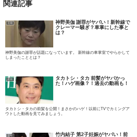
関連記事
神野美伽 謝罪がヤバい！新幹線で
芸能
クレーマー騒ぎ？車掌にした事と
は？
神野美伽の謝罪が話題になっています。 新幹線の車掌室でやらかして
しまったこととは？
タカトシ・タカ 前髪がヤバかっ
芸能
た！ハゲ画像？！過去の動画も！
タカトシ・タカの前髪を公開！まさかのハゲ！以前にTVでカミングア
ウトした動画を見てみましょう。
竹内結子 第2子妊娠がヤバい！前
芸能