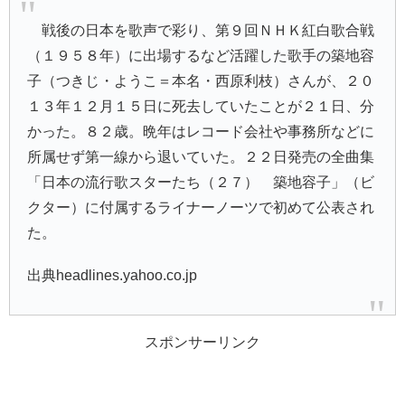
戦後の日本を歌声で彩り、第９回ＮＨＫ紅白歌合戦
（１９５８年）に出場するなど活躍した歌手の築地容
子（つきじ・ようこ＝本名・西原利枝）さんが、２０
１３年１２月１５日に死去していたことが２１日、分
かった。８２歳。晩年はレコード会社や事務所などに
所属せず第一線から退いていた。２２日発売の全曲集
「日本の流行歌スターたち（２７） 築地容子」（ビ
クター）に付属するライナーノーツで初めて公表され
た。
出典headlines.yahoo.co.jp
スポンサーリンク