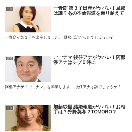
一青窈 第３子出産がヤバい！旦那
芸能
は誰？あの不倫報道を乗り越えて
一青窈が第３子を出産しました。 旦那は誰だったでしょうか？
ごごナマ 後任アナがヤバい！阿部
芸能
渉アナはシブ５時に
阿部アナが「ごごナマ」を卒業します。 後任アナは誰でしょうか？
加藤紗里 結婚報道がヤバい！お相
芸能
手は？狩野英孝？TOMORO？