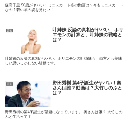
森高千里 50歳がヤバい！ミニスカート姿の動画は？今もミニスカート
なの？若い頃の姿を見たい！
叶姉妹 反論の真相がヤバい ホリ
芸能
エモンの計算と、叶姉妹の戦略と
は？
叶姉妹の反論の真相がヤバい。ホリエモンの叶姉妹も、両方とも美味
しい思いしかしない騒動です。
野田秀樹 第4子誕生がヤバい！奥
芸能
さんは誰？動画は？大竹しのぶと
は？
野田秀樹の第4子誕生が話題になっています。 奥さんは誰？ 大竹しの
ぶと生活って？