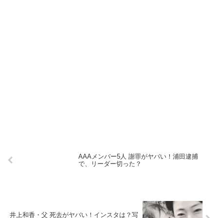
AAAメンバー5人 謝罪がヤバい！浦田逮捕
で、リーダー切った？
井上和香・父 死去がヤバい！インスタは？写
真は？