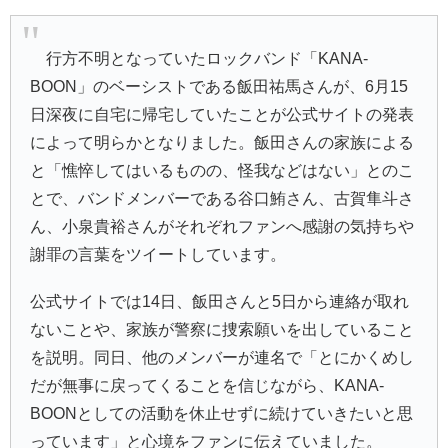
行方不明となっていたロックバンド「
KANA-
BOON
」のベーシストである
飯田祐馬
さんが、6月15
日深夜に自宅に帰宅していたことが公式サイトの発表
によって明らかとなりました。飯田さんの家族による
と「憔悴してはいるものの、怪我などはない」とのこ
とで、バンドメンバーである
谷口鮪
さん、
古賀隼斗
さ
ん、
小泉貴裕
さんがそれぞれファンへ感謝の気持ちや
謝罪の言葉をツイートしています。
公式サイトでは14日、飯田さんと5日から連絡が取れ
ないことや、家族が警察に捜索願いを出していること
を説明。同日、他のメンバーが連名で「とにかくめし
だが無事に戻ってくることを信じながら、KANA-
BOONとしての活動を休止せずに続けていきたいと思
っています」と心境をファンに伝えていました。