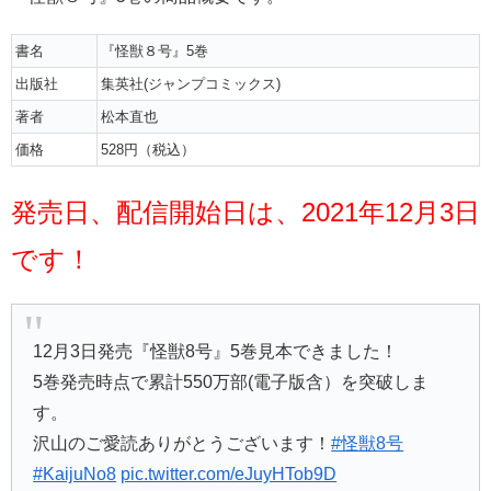
書名
『怪獣８号』5巻
出版社
集英社(ジャンプコミックス)
著者
松本直也
価格
528円（税込）
発売日、配信開始日は、2021年12月3日
です！
12月3日発売『怪獣8号』5巻見本できました！
5巻発売時点で累計550万部(電子版含）を突破しま
す。
沢山のご愛読ありがとうございます！
#怪獣8号
#KaijuNo8
pic.twitter.com/eJuyHTob9D