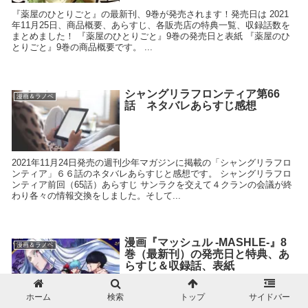
『薬屋のひとりごと』の最新刊、9巻が発売されます！発売日は 2021
年11月25日、商品概要、あらすじ、各販売店の特典一覧、収録話数を
まとめました！ 『薬屋のひとりごと』9巻の発売日と表紙 『薬屋のひ
とりごと』9巻の商品概要です。 ...
シャングリラフロンティア第66
漫画＆ラノベ
話 ネタバレあらすじ感想
2021年11月24日発売の週刊少年マガジンに掲載の「シャングリラフロ
ンティア」６６話のネタバレあらすじと感想です。 シャングリラフロ
ンティア前回（65話）あらすじ サンラクを交えて４クランの会議が終
わり各々の情報交換をしました。そして...
漫画『マッシュル -MASHLE-』8
漫画＆ラノベ
巻（最新刊）の発売日と特典、あ
らすじ＆収録話、表紙
ホーム
検索
トップ
サイドバー