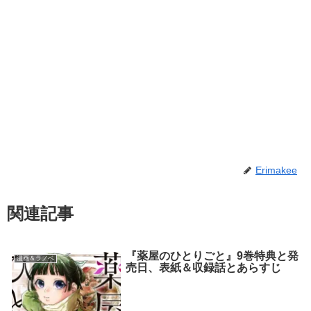
Erimakee
関連記事
『薬屋のひとりごと』9巻特典と発
漫画＆ラノベ
売日、表紙＆収録話とあらすじ