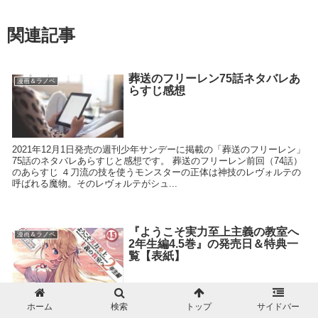
関連記事
葬送のフリーレン75話ネタバレあ
漫画＆ラノベ
らすじ感想
2021年12月1日発売の週刊少年サンデーに掲載の「葬送のフリーレン」
75話のネタバレあらすじと感想です。 葬送のフリーレン前回（74話）
のあらすじ ４刀流の技を使うモンスターの正体は神技のレヴォルテの
呼ばれる魔物。そのレヴォルテがシュ...
『ようこそ実力至上主義の教室へ
漫画＆ラノベ
2年生編4.5巻』の発売日＆特典一
覧【表紙】
『ようこそ実力至上主義の教室へ 2年生編(4.5)』の発売日と特典一覧を
ホーム
検索
トップ
サイドバー
まとめました。