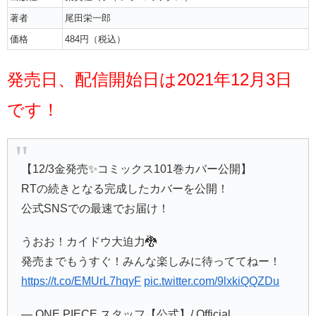
著者
尾田栄一郎
価格
484円（税込）
発売日、配信開始日は2021年12月3日
です！
【12/3金発売✨コミックス101巻カバー公開】
RTの続きとなる完成したカバーを公開！
公式SNSでの最速でお届け！
うおお！カイドウ大迫力🐉
発売までもうすぐ！みんな楽しみに待っててねー！
https://t.co/EMUrL7hqyF
pic.twitter.com/9lxkiQQZDu
— ONE PIECE スタッフ【公式】/ Official