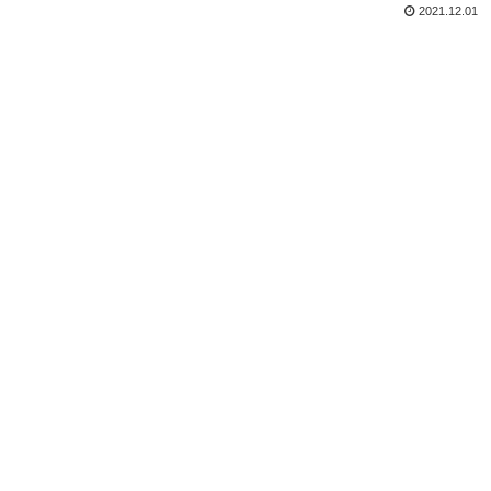
2021.12.01