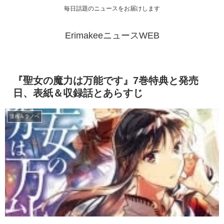
毎日話題のニュースをお届けします
ErimakeeニュースWEB
『聖女の魔力は万能です』7巻特典と発売
日、表紙＆収録話とあらすじ
漫画＆ラノベ