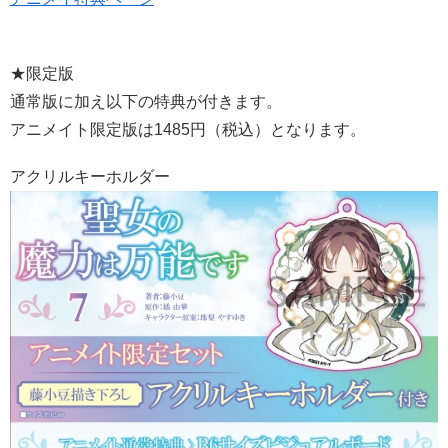
★限定版
通常版に加え以下の特典が付きます。
アニメイト限定版は1485円（税込）となります。
アクリルキーホルダー