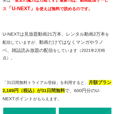
実は
『聖女の魔力は万能です』最新刊は、動画配信サービ
「U-NEXT」
ス
を使えば無料で読めるのです。
U-NEXTは
見放題動画21万本、レンタル動画2万本
を
動画だけではなくマンガやラノ
配信していますが、
ベ、雑誌読み放題の配信
をしています（2021年2月時
点）。
月額プラン
「31日間無料トライアル登録」を利用すると、
2,189円（税込）が31日間無料
で、600円分のU-
NEXTポイント
がもらえます。