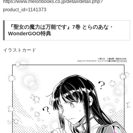
https://www.melonbooks.co.jp/detail/detail.php?
product_id=1141373
『聖女の魔力は万能です』7巻 とらのあな・
WonderGOO特典
イラストカード