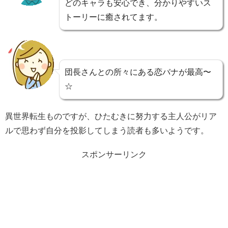
どのキャラも安心でき、分かりやすいス
トーリーに癒されてます。
団長さんとの所々にある恋バナが最高〜
☆
異世界転生ものですが、ひたむきに努力する主人公がリア
ルで思わず自分を投影してしまう読者も多いようです。
スポンサーリンク