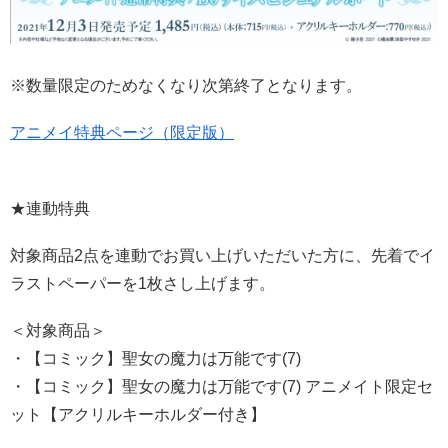
※数量限定のためなくなり次第終了となります。
アニメイ特典ページ（限定版）
★連動特典
対象商品2点を連動でお買い上げいただいた方に、先着でイ
ラストペーパーを1枚さし上げます。
＜対象商品＞
・【コミック】聖女の魔力は万能です(7)
・【コミック】聖女の魔力は万能です(7) アニメイト限定セ
ット【アクリルキーホルダー付き】