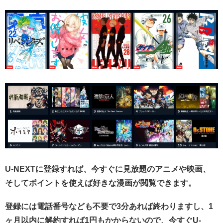
U-NEXTに登録すれば、今すぐに見放題のアニメや映画、
そしてポイントを使えば好きな漫画が閲覧できます。
登録には電話番号なども不要で3分あれば終わりますし、1
ヶ月以内に解約すれば1円もかからないので、今すぐU-