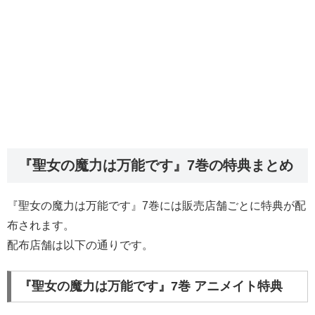
『聖女の魔力は万能です』7巻の特典まとめ
『聖女の魔力は万能です』7巻には販売店舗ごとに特典が配
布されます。
配布店舗は以下の通りです。
『聖女の魔力は万能です』7巻 アニメイト特典