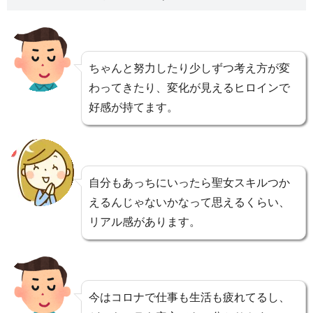
ちゃんと努力したり少しずつ考え方が変
わってきたり、変化が見えるヒロインで
好感が持てます。
自分もあっちにいったら聖女スキルつか
えるんじゃないかなって思えるくらい、
リアル感があります。
今はコロナで仕事も生活も疲れてるし、