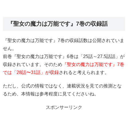
『聖女の魔力は万能です』7巻の収録話
『聖女の魔力は万能です』7巻の収録話数は公開されていま
せん。
前巻『聖女の魔力は万能です』6巻は「25話～27.5話話」が
収録されています。そのため
『聖女の魔力は万能です』7巻
では「28話〜31話」が収録
されると考えられます。
ただし、公式の情報ではなく、連載状況を見ての推測とな
るため、本情報は参考程度に見てくださいね。
スポンサーリンク