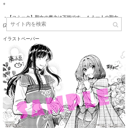
+
・【コミック】聖女の魔力は万能です ～もう一人の聖女～
(2)
イラストペーパー