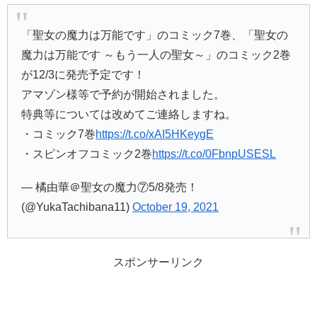
「聖女の魔力は万能です」のコミック7巻、「聖女の
魔力は万能です ～もう一人の聖女～」のコミック2巻
が12/3に発売予定です！
アマゾン様等で予約が開始されました。
特典等については改めてご連絡しますね。
・コミック7巻
https://t.co/xAI5HKeygE
・スピンオフコミック2巻
https://t.co/0FbnpUSESL
— 橘由華＠聖女の魔力⑦5/8発売！
(@YukaTachibana11)
October 19, 2021
スポンサーリンク