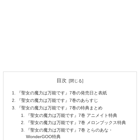
目次
『聖女の魔力は万能です』7巻の発売日と表紙
『聖女の魔力は万能です』7巻のあらすじ
『聖女の魔力は万能です』7巻の特典まとめ
『聖女の魔力は万能です』7巻 アニメイト特典
『聖女の魔力は万能です』7巻 メロンブックス特典
『聖女の魔力は万能です』7巻 とらのあな・
WonderGOO特典