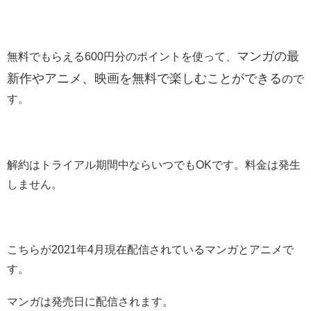
マンガの最
無料でもらえる600円分のポイントを使って、
新作やアニメ、映画を無料で楽しむことができる
ので
す。
解約はトライアル期間中ならいつでもOKです。料金は発生
しません。
こちらが2021年4月現在配信されているマンガとアニメで
す。
マンガは発売日に配信されます。