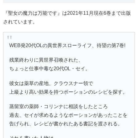
『聖女の魔力は万能です』は2021年11月現在6巻まで出版
されています。
WEB発20代OLの異世界スローライフ、待望の第7巻!
残業終わりに異世界召喚された、
ちょっと仕事中毒な20代OL・セイ。
彼女は薬草の産地、クラウスナー領で
上級より高い効果を持つポーションのレシピを探す。
蒸留室の薬師・コリンナに相談をしたところ
過去、セイが求めるようなポーションがあったことを
告げられ、レシピが書かれたある書記を渡される。