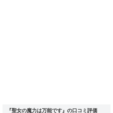
『聖女の魔力は万能です』の口コミ評価