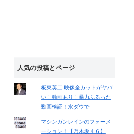
人気の投稿とページ
板東英二 映像全カットがヤバ
い！動画あり！暴力ふるった
動画検証！水ダウで
マシンガンレインのフォーメ
ーション！【乃木坂４６】