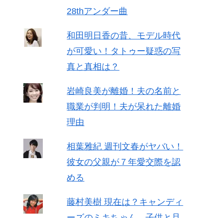
28thアンダー曲
和田明日香の昔、モデル時代
が可愛い！タトゥー疑惑の写
真と真相は？
岩崎良美が離婚！夫の名前と
職業が判明！夫が呆れた離婚
理由
相葉雅紀 週刊文春がヤバい！
彼女の父親が７年愛交際を認
める
藤村美樹 現在は？キャンディ
ーズのミキちゃん、子供と旦