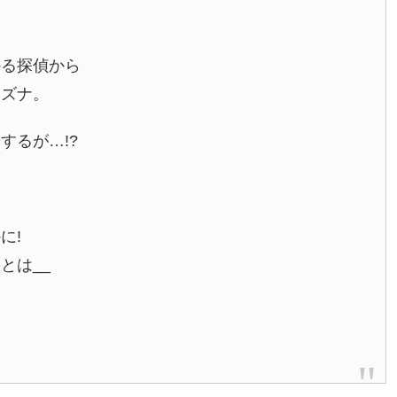
かる探偵から
ナズナ。
するが…!?
」
に!
とは__