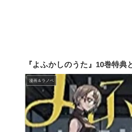
『よふかしのうた』10巻特典
漫画＆ラノベ