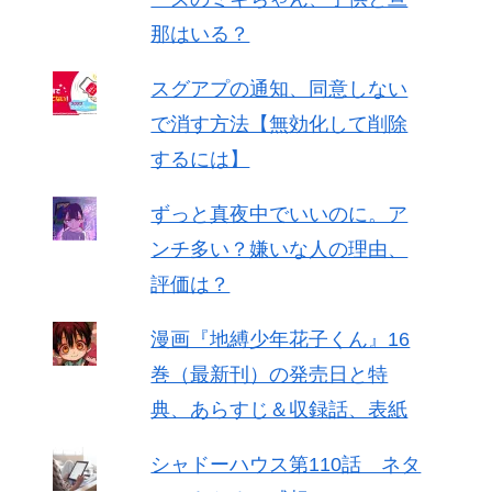
那はいる？
スグアプの通知、同意しない
で消す方法【無効化して削除
するには】
ずっと真夜中でいいのに。ア
ンチ多い？嫌いな人の理由、
評価は？
漫画『地縛少年花子くん』16
巻（最新刊）の発売日と特
典、あらすじ＆収録話、表紙
シャドーハウス第110話 ネタ