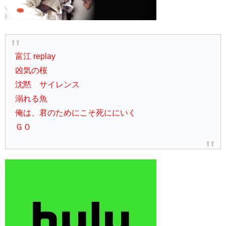
富江 replay
凶気の桜
沈黙 サイレンス
溺れる魚
俺は、君のためにこそ死ににいく
ＧＯ