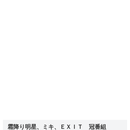
霜降り明星、ミキ、ＥＸＩＴ 冠番組