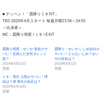
■ テッペン！「霜降りミキXIT」
TBS 2020年4月スタート 毎週月曜23:56～24:55
＜出演者＞
MC：霜降り明星 / ミキ / EXIT
霜降り明星・せいや 骨折がヤ
霜降り・せいや いじめ告白が
バい！足踏んだ女性タレント
ヤバい！どんないじめ？せい
誰？
やの忠告は？
2019年9月21日
2019年8月1日
芸能
芸能
ミキ・昴生 入院がヤバい！理
由は？弟 亜生の反応は？
2020年6月14日
芸能