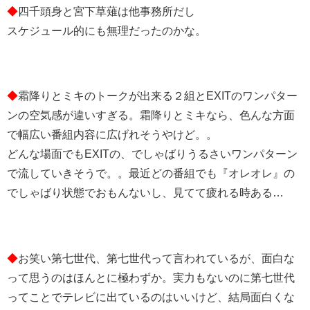
◆
四千頭身と宮下草薙は他事務所だし
スケジュール的にも無理だったのかな。
◆
霜降りとミキのトークが出来る２組とEXITのワンパター
ンの空気感が違いすぎる。霜降りとミキなら、色んな方面
で幅広い番組内容に広げれそうやけど。。
どんな場面でもEXITの、でしゃばりうるさいワンパターン
で流していきそうで。。最近どの番組でも『オレオレ』の
でしゃばり状態でおもんないし、見てて疲れる時ある…
◆
お笑い第七世代、第七世代って言われているが、面白な
って思うのはほんとに極わずか。実力もないのに第七世代
ってことでテレビに出ているのはいいけど、結局面白くな