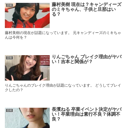
藤村美樹 現在は？キャンディーズ
芸能
のミキちゃん、子供と旦那はい
る？
藤村美樹の現在が話題になっています。 元キャンディーズのミキちゃ
んは今何を？
りんごちゃん ブレイク理由がヤバ
芸能
い！吉本と関係が？
りんごちゃんのブレイク理由が話題になっています。 どうしてブレイ
クしたの？
長濱ねる 卒業イベント決定がヤバ
芸能
い！卒業理由は素行不良？体調不
良？