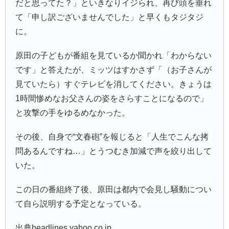
だと思ってた？」といきなりイジられ、再び頭を垂れ
て「申し訳ございませんでした」と早くもタジタジ
に。
原田の子どもが番組を見ているか聞かれ「わからない
です」と答えたが、ミッツはすかさず「（お子さんが
見ていたら）すぐテレビを消してください。きょうは
1時間惨めなお父さんの姿をさらすことになるので」
と攻撃の手をゆるめなかった。
その後、自身で“文春砲”を報じると「人生でこんな拷
問あるんですね…」とうつむき加減で声を絞り出して
いた。
この日の番組終了後、原田は都内で会見し騒動につい
て自ら説明する予定となっている。
出典headlines.yahoo.co.jp