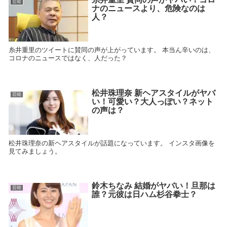
芸能
ナのニュースより、危険なのは
人？
糸井重里のツイートに賛同の声が上がっています。 本当ん辛いのは、
コロナのニュースではなく、人だった？
松井珠理奈 新ヘアスタイルがヤバ
芸能
い！可愛い？大人っぽい？ネット
の声は？
松井珠理奈の新ヘアスタイルが話題になっています。 インスタ画像を
見てみましょう。
鈴木ちなみ 結婚がヤバい！旦那は
芸能
誰？元彼は日ハム杉谷拳士？