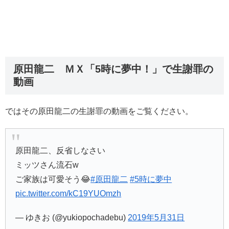
原田龍二 ＭＸ「5時に夢中！」で生謝罪の
動画
ではその原田龍二の生謝罪の動画をご覧ください。
原田龍二、反省しなさい
ミッツさん流石w
ご家族は可愛そう😂
#原田龍二
#5時に夢中
pic.twitter.com/kC19YUOmzh
— ゆきお (@yukiopochadebu)
2019年5月31日