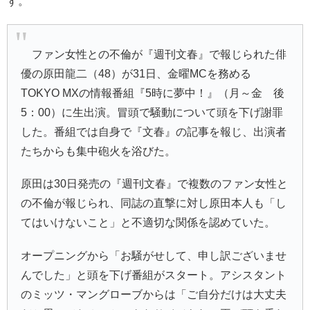
す。
ファン女性との不倫が『
週刊文春
』で報じられた俳
優の
原田龍二
（48）が31日、金曜MCを務める
TOKYO MX
の情報番組『
5時に夢中！
』（月～金 後
5：00）に生出演。冒頭で騒動について頭を下げ謝罪
した。番組では自身で『文春』の記事を報じ、出演者
たちからも集中砲火を浴びた。
原田は30日発売の『週刊文春』で複数のファン女性と
の不倫が報じられ、同誌の直撃に対し原田本人も「し
てはいけないこと」と不適切な関係を認めていた。
オープニングから「お騒がせして、申し訳ございませ
んでした」と頭を下げ番組がスタート。アシスタント
の
ミッツ・マングローブ
からは「ご自分だけは大丈夫