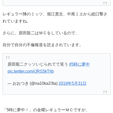
レギュラー陣のミッツ、堀江貴文、中尾ミエから総口撃さ
れていますね。
さらに、原田龍二はＭＣをしているので、
自分で自分の不倫報道を読まされています。
原田龍二クッソいじられてて笑う
#5時に夢中
pic.twitter.com/jJRS5kTljb
— おおつき (@na10ka23ta)
2019年5月31日
「
5時に夢中！」の金曜レギュラーＭＣですが、