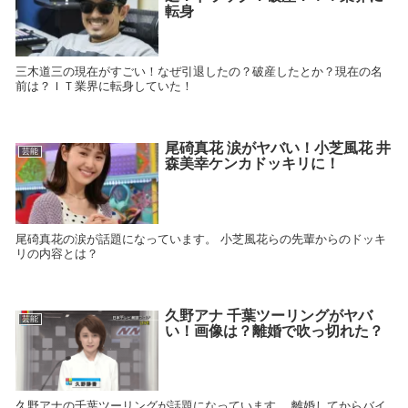
転身
三木道三の現在がすごい！なぜ引退したの？破産したとか？現在の名
前は？ＩＴ業界に転身していた！
尾碕真花 涙がヤバい！小芝風花 井
芸能
森美幸ケンカドッキリに！
尾碕真花の涙が話題になっています。 小芝風花らの先輩からのドッキ
リの内容とは？
久野アナ 千葉ツーリングがヤバ
芸能
い！画像は？離婚で吹っ切れた？
久野アナの千葉ツーリングが話題になっています。 離婚してからバイ