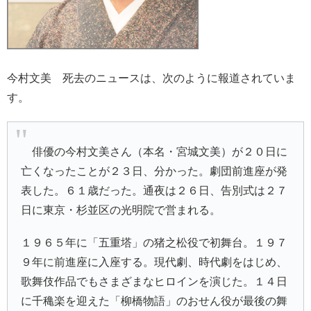
今村文美 死去のニュースは、次のように報道されていま
す。
俳優の今村文美さん（本名・宮城文美）が２０日に
亡くなったことが２３日、分かった。劇団前進座が発
表した。６１歳だった。通夜は２６日、告別式は２７
日に東京・杉並区の光明院で営まれる。
１９６５年に「五重塔」の猪之松役で初舞台。１９７
９年に前進座に入座する。現代劇、時代劇をはじめ、
歌舞伎作品でもさまざまなヒロインを演じた。１４日
に千穐楽を迎えた「柳橋物語」のおせん役が最後の舞