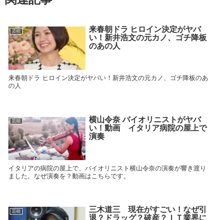
来春朝ドラ ヒロイン決定がヤバ
芸能
い！新井浩文の元カノ、ゴチ降板
のあの人
来春朝ドラ ヒロイン決定がヤバい！新井浩文の元カノ、ゴチ降板のあ
の人
横山令奈 バイオリニストがヤバ
芸能
い！動画 イタリア病院の屋上で
演奏
イタリアの病院の屋上で、バイオリニスト横山令奈の演奏が響き渡り
ました。なぜ演奏を？動画はこちらです。
三木道三 現在がすごい！なぜ引
芸能
退？ドラッグ？破産？ＩＴ業界に