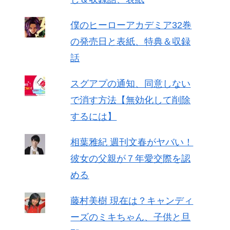
僕のヒーローアカデミア32巻
の発売日と表紙、特典＆収録
話
スグアプの通知、同意しない
で消す方法【無効化して削除
するには】
相葉雅紀 週刊文春がヤバい！
彼女の父親が７年愛交際を認
める
藤村美樹 現在は？キャンディ
ーズのミキちゃん、子供と旦