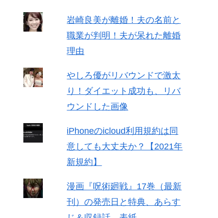
岩崎良美が離婚！夫の名前と
職業が判明！夫が呆れた離婚
理由
やしろ優がリバウンドで激太
り！ダイエット成功も、リバ
ウンドした画像
iPhoneのicloud利用規約は同
意しても大丈夫か？【2021年
新規約】
漫画『呪術廻戦』17巻（最新
刊）の発売日と特典、あらす
じ＆収録話、表紙