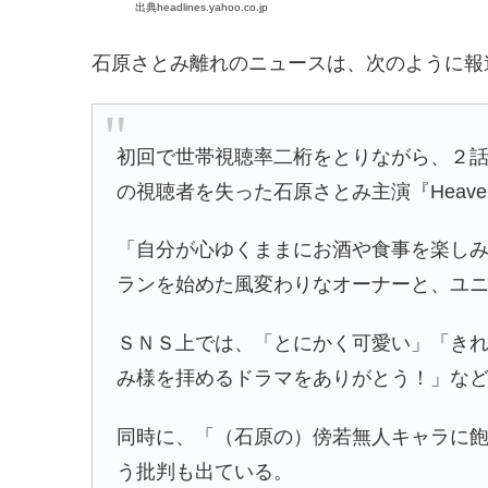
出典headlines.yahoo.co.jp
石原さとみ離れのニュースは、次のように報
初回で世帯視聴率二桁をとりながら、２
の視聴者を失った石原さとみ主演『Heav
「自分が心ゆくままにお酒や食事を楽し
ランを始めた風変わりなオーナーと、ユ
ＳＮＳ上では、「とにかく可愛い」「き
み様を拝めるドラマをありがとう！」な
同時に、「（石原の）傍若無人キャラに
う批判も出ている。