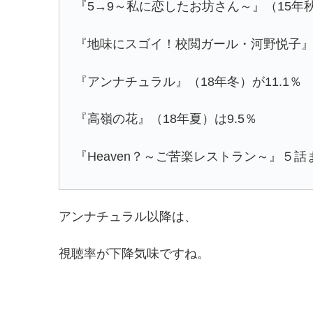
『5→9～私に恋したお坊さん～』（15年秋
『地味にスゴイ！校閲ガール・河野悦子』（1
『アンナチュラル』（18年冬）が11.1％
『高嶺の花』（18年夏）は9.5％
『Heaven？～ご苦楽レストラン～』５話ま
アンナチュラル以降は、
視聴率が下降気味ですね。