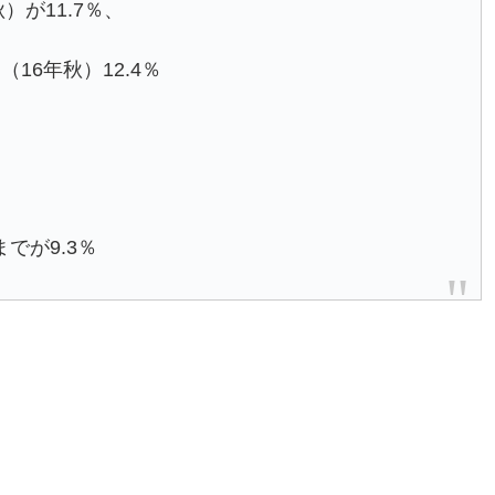
）が11.7％、
6年秋）12.4％
でが9.3％