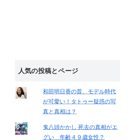
人気の投稿とページ
和田明日香の昔、モデル時代
が可愛い！タトゥー疑惑の写
真と真相は？
鬼八頭かかし 死去の真相がエ
グい 年齢４９歳女性？