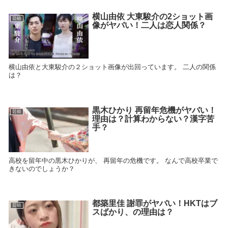
横山由依 大東駿介の2ショット画
芸能
像がヤバい！二人は恋人関係？
横山由依と大東駿介の２ショット画像が出回っています。 二人の関係
は？
黒木ひかり 再留年危機がヤバい！
芸能
理由は？計算わからない？漢字苦
手？
高校を留年中の黒木ひかりが、 再留年の危機です。 なんで高校卒業で
きないのでしょうか？
都築里佳 謝罪がヤバい！HKTはブ
芸能
スばかり、の理由は？