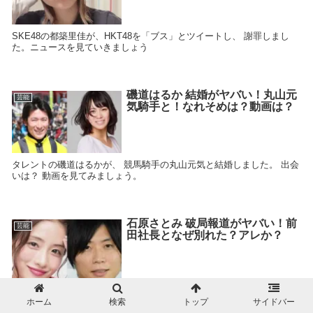
SKE48の都築里佳が、HKT48を「ブス」とツイートし、 謝罪しまし
た。ニュースを見ていきましょう
磯道はるか 結婚がヤバい！丸山元
芸能
気騎手と！なれそめは？動画は？
タレントの磯道はるかが、 競馬騎手の丸山元気と結婚しました。 出会
いは？ 動画を見てみましょう。
石原さとみ 破局報道がヤバい！前
芸能
田社長となぜ別れた？アレか？
石原さとみが噂の彼氏・前田社長と破局していたと報道されていま
ホーム
検索
トップ
サイドバー
す。 破局理由はなに？やはりアレ？