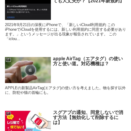
ても大丈夫か？【2021年新規約】
2021年9月21日の深夜にiPhoneで、「新しいiCloud利用規約 この
iPhoneでiCloudを使用するには、新しい利用規約に同意する必要があり
ます。」というメッセージが出る現象が報告されています。 この
「iclou...
apple AirTag（エアタグ）の使い
IT
方と使い道。対応機種は？
APPLEの新製品AirTag(エアタグ)の使い方を考えました。物を探す以外
に、防犯や猫の首輪にも。
スグアプの通知、同意しないで消
IT
す方法【無効化して削除するに
は】