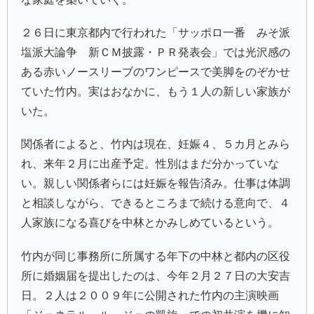
２６日に東京都内で行われた「サッポロ一番 みそ派
塩派大論争 新ＣＭ披露・ＰＲ発表会」では光沢感の
ある赤いノースリーブのワンピースで美脚をのぞかせ
ていた竹内。実はおなかに、もう１人の新しい家族が
いた。
関係者によると、竹内は現在、妊娠４、５カ月とみら
れ、来年２月に出産予定。性別はまだ分かっていな
い。親しい関係者らには妊娠を報告済み。仕事は体調
と相談しながら、できるところまで続ける意向で、４
人家族になる喜びを中林とかみしめているという。
竹内が同じ事務所に所属する年下の中林と都内の区役
所に婚姻届を提出したのは、今年２月２７日の大安吉
日。２人は２００９年に公開された竹内の主演映画