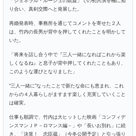
「ジェネラル・ルージュの凱旋」での初共演を機に知
り合い、真剣交際へと発展した。
再婚発表時、事務所を通じてコメントを寄せた２人
は、竹内の長男が背中を押してくれたことを明かして
いた。
「将来を話し合う中で『三人一緒になればこれから楽
しくなるね』と息子が背中押してくれたこともあり、
このような運びとなりました」
“三人一緒に”なったことで新たな命にも恵まれ、これ
からの４人暮らしがますます楽しく充実していくこと
は確実。
仕事も順調で、竹内は大ヒットした映画「コンフィデ
ンスマンＪＰ－ロマンス編－」や「長いお別れ」に続
き、「決算！ 忠臣蔵」（今冬公開予定）と引っ張り