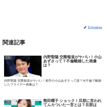
Erimakee
関連記事
内野聖陽 交際報道がヤバい！小山
芸能
あずさって？不倫離婚した画像
は？
内野聖陽 交際報道がヤバい！相手の小山あずさって誰？Ｗ不倫で離婚
したフライデー画像は？
熊田曜子 ショック！旦那に言われ
芸能
てムカついた一言とは？旦那は