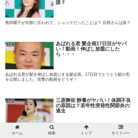
誰？
熊田曜子が旦那に言われて、ショックだったことは？ 旦那さんは誰？
あばれる君 髪企画17日目がヤバ
芸能
い！動画！伸ばし放題にした
ら・・・
あばれる君が髪を伸ばし放題にする髪企画、17日目でとうとう髪の毛
を公開しました。笑撃の動画をどうぞ！
三原舞依 静養がヤバい！体調不良
芸能
の原因は？若年性突発性関節炎の
過去
フィギュアスケートの三原舞依が静養を発表しました。 いったいどん
ホーム
検索
トップ
サイドバー
な状況なのでしょうか？