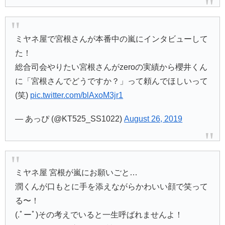
ミヤネ屋で宮根さんが本番中の嵐にインタビューして
た！
総合司会やりたい宮根さんがzeroの実績から櫻井くん
に「宮根さんでどうですか？」って頼んでほしいって
(笑)
pic.twitter.com/blAxoM3jr1
— あっぴ (@KT525_SS1022)
August 26, 2019
ミヤネ屋 宮根が嵐にお願いごと…
潤くんが口もとに手を添えながらかわいい顔で笑って
る〜！
(.ﾟーﾟ)その考えでいると一生呼ばれませんよ！