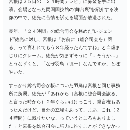
宮根は２５日の「２４時間テレビ」に募金を手に出
演。会場となった両国国技館の“舞台裏”を紹介する映
像の中で、徳光に苦情を訴える場面が放送された。
長年、「２４時間」の総合司会を務めた“レジェン
ド”徳光に対し、宮根は「お前に（総合司会を）譲
る、って言われてもう８年経ったんですね」と自虐ま
じりにクレーム。徳光が気まずそうに「…そうか…」
とうなずくと、「なぜ羽鳥（慎一）なんですか」とぼ
やいた。
すっかり総合司会が板についた羽鳥は宮根と同じ事務
所に所属。徳光が「あれから（宮根に総合司会譲る、
と言った時から）２年ぐらいはけっこう、発言権もあ
ったんだけど、自分の立場もあって、まあ、これ（２
４時間）に残りたいな、っていうところもありまし
た」と宮根を総合司会に強力に推すことができなかっ