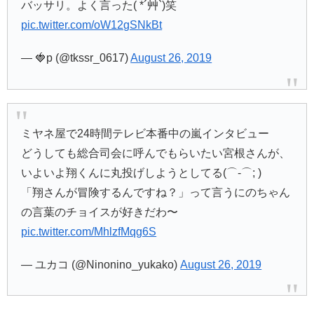
バッサリ。よく言った( *´艸`)笑
pic.twitter.com/oW12gSNkBt
— 🍓p (@tkssr_0617)
August 26, 2019
ミヤネ屋で24時間テレビ本番中の嵐インタビュー
どうしても総合司会に呼んでもらいたい宮根さんが、
いよいよ翔くんに丸投げしようとしてる(⌒-⌒; )
「翔さんが冒険するんですね？」って言うにのちゃん
の言葉のチョイスが好きだわ〜
pic.twitter.com/MhlzfMqg6S
— ユカコ (@Ninonino_yukako)
August 26, 2019