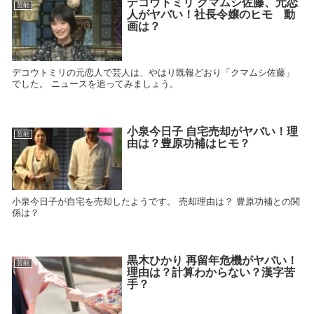
デコウトミリ クマムシ佐藤、元恋
芸能
人がヤバい！社長令嬢のヒモ 動
画は？
デコウトミリの元恋人で芸人は、やはり既報どおり「クマムシ佐藤」
でした。 ニュースを追ってみましょう。
小泉今日子 自宅売却がヤバい！理
芸能
由は？豊原功補はヒモ？
小泉今日子が自宅を売却したようです。 売却理由は？ 豊原功補との関
係は？
黒木ひかり 再留年危機がヤバい！
芸能
理由は？計算わからない？漢字苦
手？