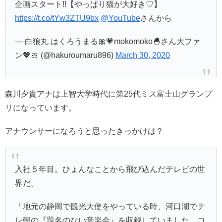
企画スタート!!【やっぱり猫が大好き♡】
https://t.co/tYw3ZTU9bx
@YouTube
さんから
— 白狼丸 はくろうまる🎀💗mokomoko🐣さん大ファ
ン💖🎀 (@hakuroumaru896)
March 30, 2020
森川夕貴アナは上智大学時代に第25代ミス富士山グランプ
リになっています。
アナウンサーになろうと思ったきっかけは？
入社５年目。ひょんなことから飛び込んだテレビの世
界だ。
「地元の静岡で観光大使をやっている時、河口湖でテ
レ朝の『題名のない音楽会』を収録していました。コ