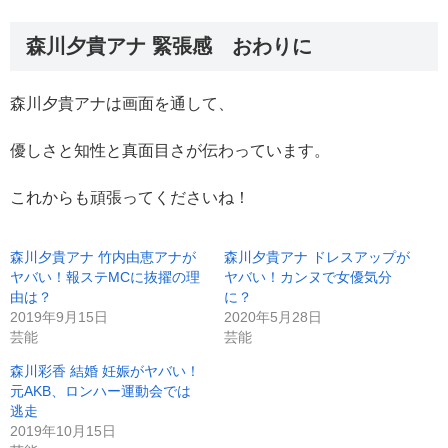
森川夕貴アナ 緊張感 おわりに
森川夕貴アナは画面を通して、
優しさと知性と真面目さが伝わっています。
これからも頑張ってくださいね！
森川夕貴アナ 竹内由恵アナが
森川夕貴アナ ドレスアップが
ヤバい！報ステMCに抜擢の理
ヤバい！カンヌで女優気分
由は？
に？
2019年9月15日
2020年5月28日
芸能
芸能
森川彩香 結婚 妊娠がヤバい！
元AKB、ロンハー運動会では
逃走
2019年10月15日