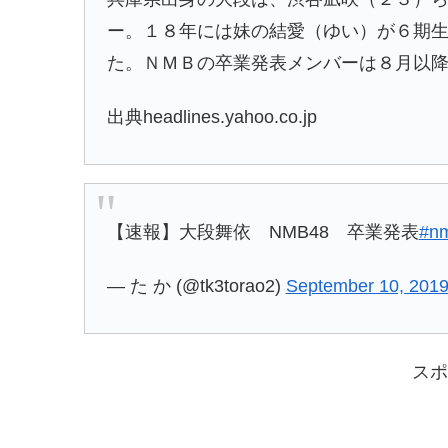
ー。１８年には妹の結愛（ゆい）が６期
た。ＮＭＢの卒業発表メンバーは８月以
出典headlines.yahoo.co.jp
【速報】大段舞依 NMB48 卒業発表
#n
— た か (@tk3torao2)
September 10, 201
スポ