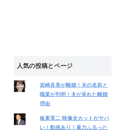
人気の投稿とページ
岩崎良美が離婚！夫の名前と
職業が判明！夫が呆れた離婚
理由
板東英二 映像全カットがヤバ
い！動画あり！暴力ふるった