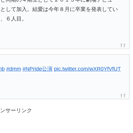
生として加入。結愛は今年８月に卒業を発表してい
降、６人目。
mb
#dmm
#NPride公演
pic.twitter.com/wXR0YfVfUT
9
ンサーリンク