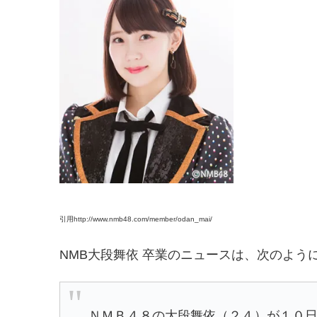
引用http://www.nmb48.com/member/odan_mai/
NMB大段舞依 卒業のニュースは、次のよう
ＮＭＢ４８の大段舞依（２４）が１０日