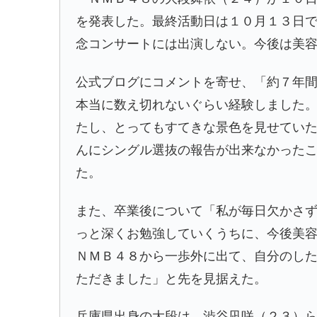
を発表した。最終活動日は１０月１３日
念コンサートには出演しない。今後は美
公式ブログにコメントを寄せ、「約７年
本当に数え切れないぐらい経験しました
たし、とってもすてきな景色を見せてい
んにシングル選抜の報告が出来なかった
た。
また、卒業後について「私が毎日欠かさ
っと深くお勉強していくうちに、今後美
ＮＭＢ４８から一歩外に出て、自分のし
ただきました」と先を見据えた。
兵庫県出身の大段は、渋谷凪咲（２３）