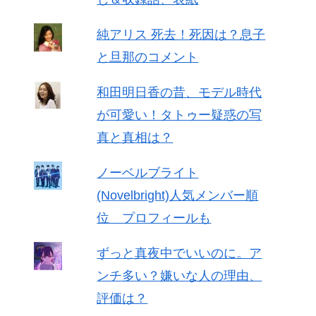
純アリス 死去！死因は？息子
と旦那のコメント
和田明日香の昔、モデル時代
が可愛い！タトゥー疑惑の写
真と真相は？
ノーベルブライト
(Novelbright)人気メンバー順
位 プロフィールも
ずっと真夜中でいいのに。ア
ンチ多い？嫌いな人の理由、
評価は？