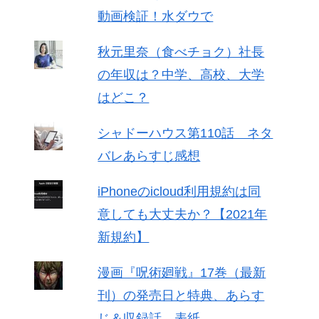
動画検証！水ダウで
秋元里奈（食べチョク）社長
の年収は？中学、高校、大学
はどこ？
シャドーハウス第110話 ネタ
バレあらすじ感想
iPhoneのicloud利用規約は同
意しても大丈夫か？【2021年
新規約】
漫画『呪術廻戦』17巻（最新
刊）の発売日と特典、あらす
じ＆収録話、表紙