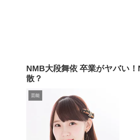
NMB大段舞依 卒業がヤバい
散？
芸能