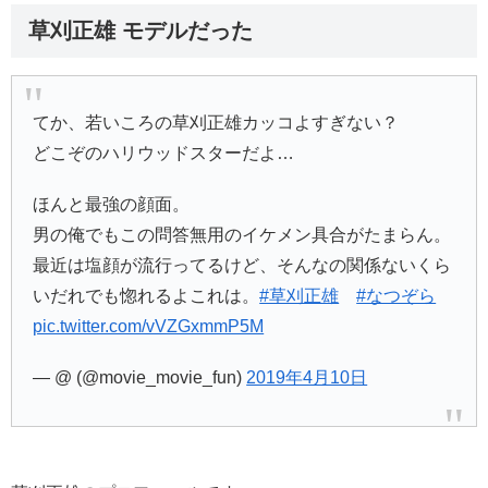
草刈正雄 モデルだった
てか、若いころの草刈正雄カッコよすぎない？
どこぞのハリウッドスターだよ…
ほんと最強の顔面。
男の俺でもこの問答無用のイケメン具合がたまらん。
最近は塩顔が流行ってるけど、そんなの関係ないくら
いだれでも惚れるよこれは。
#草刈正雄
#なつぞら
pic.twitter.com/vVZGxmmP5M
— @ (@movie_movie_fun)
2019年4月10日