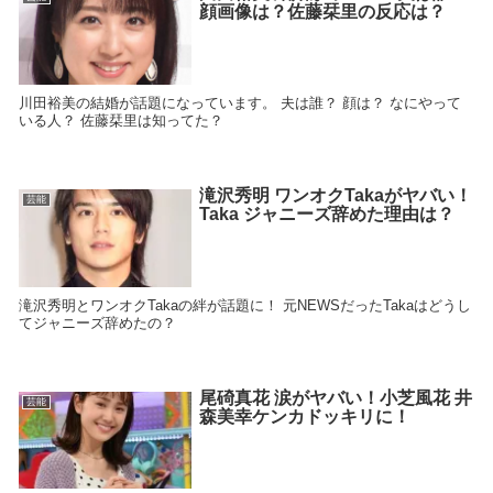
顔画像は？佐藤栞里の反応は？
川田裕美の結婚が話題になっています。 夫は誰？ 顔は？ なにやって
いる人？ 佐藤栞里は知ってた？
滝沢秀明 ワンオクTakaがヤバい！
芸能
Taka ジャニーズ辞めた理由は？
滝沢秀明とワンオクTakaの絆が話題に！ 元NEWSだったTakaはどうし
てジャニーズ辞めたの？
尾碕真花 涙がヤバい！小芝風花 井
芸能
森美幸ケンカドッキリに！