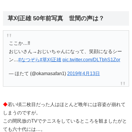
草刈正雄 50年前写真 世間の声は？
ここか…!!
おじいさん→おじいちゃんになって、笑顔になるシー
ン…
#なつぞら
#草刈正雄
pic.twitter.com/DLTbhS1Zor
— ほたて (@okamasafan1)
2019年4月13日
◆
若い頃二枚目だった人はほとんど晩年には容姿が崩れて
しまうのですが。
この間民放のTVでテニスをしているところを観ましたがと
ても六十代には…。