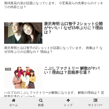
尾碕真花の涙が話題になっています。 小芝風花らの先輩からのドッキ
リの内容とは？
唐沢寿明 山口智子 2ショット公開
芸能
がヤバい！なぜ15年ぶりに？理由
は？
唐沢寿明と山口智子の2ショットが話題になっています。 画像は？ な
ぜ15年ぶりの公開なの？ 理由は？
こぶしファクトリー 解散がヤバ
芸能
い！理由は？芸能界引退？
ハロプロのこぶしファクトリーが解散になります。 解散の理由は？ 芸
能界引退のメンバーも
ホーム
検索
トップ
サイドバー