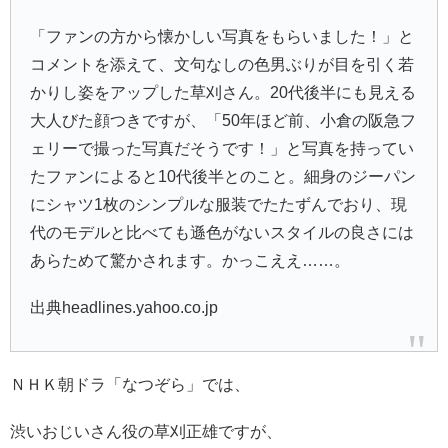
「ファンの方から懐かしい写真をもらいました！」と
コメントを添えて、文句なしの色男ぶりが目を引く若
かりし姿をアップした草刈さん。20代後半にも見える
大人びた顔つきですが、「50年ほど前、小倉の阪急フ
ェリーで撮った写真だそうです！」と写真を持ってい
たファンによると10代後半とのこと。細身のジーパン
にシャツ1枚のシンプルな服装でたたずんでおり、現
代のモデルと比べても遜色がないスタイルの良さには
あらためて驚かされます。かっこええ……。
出典headlines.yahoo.co.jp
ＮＨＫ朝ドラ「なつぞら」では、
渋いおじいさん役の草刈正雄ですが、