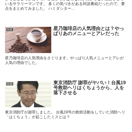
いるサラリーマンです。 多くの気づきがある対談番組だったので、要
点をまとめてみました。 ハミダシター...
星乃珈琲店の人気理由とは？やっ
社会
ぱりあのメニューとアレだった
星乃珈琲店の人気理由をさぐります。やっぱり人気メニューとアレが
人気の理由でした。
東京消防庁 謝罪がヤバい！台風19
社会
号救助ヘリはくちょうから、人を
落下させる
東京消防庁が謝罪しました。 台風19号の救助活動をしていた消防ヘリ
「はくちょう」が起こしたミスとは？